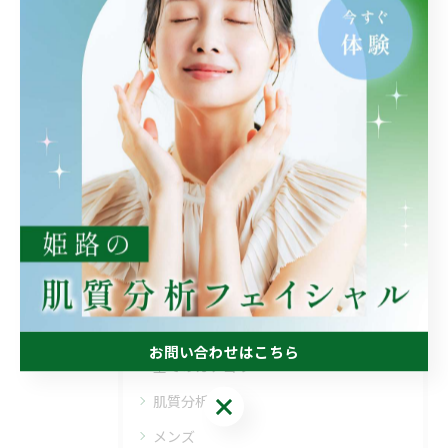
【✨sqジェルローション✨】
2025/12/24
1
2
3
4
5
カテゴリー
Categories
お問い合わせはこちら
全てのカテゴリー
お問い合わせはこちら
肌質分析
メンズ