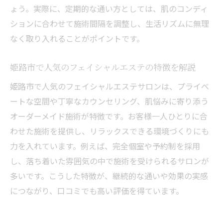
ょう。実際に、定期的な通い方としては、肌のコンディ
施術当日の流れとエステ効果を高めるポイ
ションに合わせて施術間隔を調整し、生活リズムに無理
ント
なく取り入れることがポイントです。
フェイシャルエステ後のスキンケア注意点
を解説
姫路市で人気のフェイシャルエステの特徴を解説
トラブル回避のためのフェイシャルエステ
姫路市で人気のフェイシャルエステサロンは、プライベ
注意事項
ートな空間や丁寧なカウンセリング、肌悩みに寄り添う
人気のフェイシャルエステを利用するコツを紹
オーダーメイド施術が特徴です。お客様一人ひとりに合
介
わせた施術を提供し、リラックスできる環境づくりにも
口コミで選ぶ人気フェイシャルエステ活用
力を入れています。例えば、完全個室や予約制を採用
法
し、落ち着いた雰囲気の中で施術を受けられるサロンが
予約サイト活用で賢く選ぶフェイシャルエ
多いです。こうした特徴が、継続的な通いや効果の実感
ステ
につながり、口コミでも高い評価を得ています。
姫路市の人気フェイシャルエステ選びの秘
訣