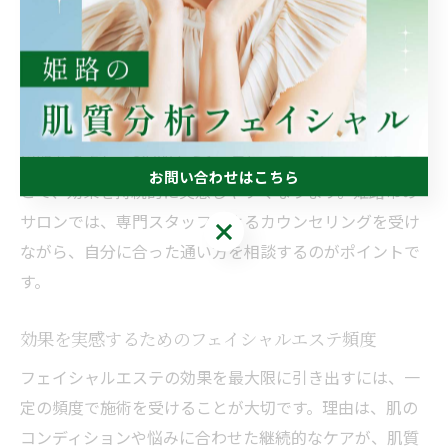
フェイシャルエステに通う最適な回数の目安
フェイシャルエステの効果をしっかり実感するために
は、通う回数の目安を知ることが重要です。肌質や目的
によって最適な通い方は異なりますが、一般的には定期
的な施術が推奨されます。例えば、肌のターンオーバー
周期を考慮し、2週間から1ヶ月に一度のペースで通うこ
お問い合わせはこちら
とで、効果を持続的に実感しやすくなります。姫路市の
サロンでは、専門スタッフによるカウンセリングを受け
お問い合わせはこちら
ながら、自分に合った通い方を相談するのがポイントで
す。
効果を実感するためのフェイシャルエステ頻度
フェイシャルエステの効果を最大限に引き出すには、一
定の頻度で施術を受けることが大切です。理由は、肌の
コンディションや悩みに合わせた継続的なケアが、肌質