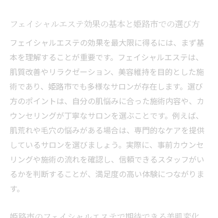
を解説
フェイシャルエステ効果の基本と姫路市での選び方
話題のフェイシャルエステ体験で実感する美肌
フェイシャルエステの効果を最大限に得るには、まず基
フェイシャルエステ体験で感じる美肌への
本を理解することが重要です。フェイシャルエステは、
変化とは
肌質改善やリラクゼーション、美容維持を目的とした施
効果的なフェイシャルエステの通い方と体
術であり、姫路市でも多様なサロンが存在します。選び
験談紹介
方のポイントは、自分の肌悩みに合った施術内容や、カ
姫路市で人気のフェイシャルエステ体験の
ウンセリングが丁寧なサロンを選ぶことです。例えば、
魅力
肌荒れや毛穴の悩みがある場合は、専門的なケアを提供
フェイシャルエステを最大限活かす体験ポ
しているサロンを選びましょう。実際に、事前カウンセ
イント
リングや施術の流れを確認し、信頼できるスタッフがい
フェイシャルエステ体験後のアフターケア
るかを判断することが、満足度の高い体験につながりま
方法
す。
肌悩み改善ならフェイシャルエステが有効な理
由
姫路市のフェイシャルエステで期待できる美肌変化