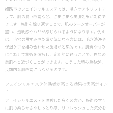
フェイシャルエステが肌悩み改善に有効な
姫路市のフェイシャルエステでは、毛穴ケアやリフトア
理由
ップ、肌の潤い改善など、さまざまな美肌効果が期待で
シミや毛穴悩みに効くフェイシャルエステ
きます。施術を繰り返すことで、肌のターンオーバーが
の特徴
整い、透明感やハリが感じられるようになります。例え
ば、毛穴の黒ずみや乾燥が気になる方には、毛穴洗浄や
姫路市で選ばれるフェイシャルエステのメ
保湿ケアを組み合わせた施術が効果的です。肌質や悩み
リット
に合わせて施術を選択し、定期的に通うことで、理想の
フェイシャルエステで美肌を目指すポイン
美肌へと近づくことができます。こうした積み重ねが、
トとは
長期的な肌改善につながるのです。
肌悩み別フェイシャルエステの最適な選び
方
フェイシャルエステ体験者が感じる効果の実感ポイン
フェイシャルエステに通う回数と効果的な選び
ト
方
フェイシャルエステを体験した多くの方が、施術後すぐ
フェイシャルエステに通う最適な回数の目
に肌の柔らかさやしっとり感、リフレッシュした気分を
安