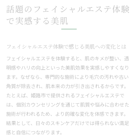
話題のフェイシャルエステ体験
フェイシャルエステ利用時のチェックリス
ト
で実感する美肌
ホットペッパービューティーでの予約活用
術
フェイシャルエステ体験で感じる美肌への変化とは
フェイシャルエステを体験すると、肌のキメが整い、透
明感やハリの向上といった美肌効果を実感しやすくなり
ます。なぜなら、専門的な施術により毛穴の汚れや古い
角質が除去され、肌本来の力が引き出されるからです。
たとえば、姫路市で提供されるフェイシャルエステで
は、個別カウンセリングを通じて肌質や悩みに合わせた
施術が行われるため、より的確な変化を体感できます。
結果として、日々のスキンケアだけでは得られない満足
感と自信につながります。