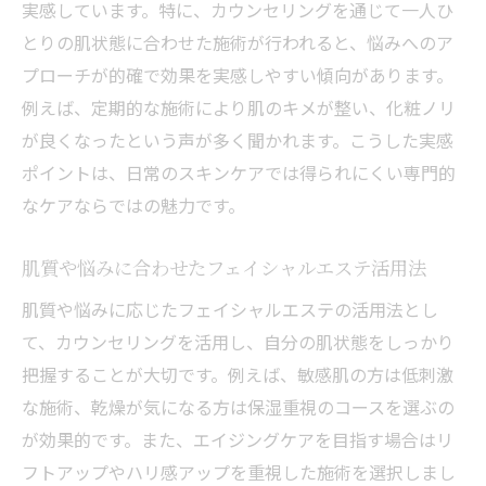
実感しています。特に、カウンセリングを通じて一人ひ
効果を実感するためのフェイシャルエステ
とりの肌状態に合わせた施術が行われると、悩みへのア
頻度
プローチが的確で効果を実感しやすい傾向があります。
姫路市で賢く選ぶフェイシャルエステの基
例えば、定期的な施術により肌のキメが整い、化粧ノリ
準
が良くなったという声が多く聞かれます。こうした実感
フェイシャルエステ選びで重視すべきポイ
ポイントは、日常のスキンケアでは得られにくい専門的
ント
なケアならではの魅力です。
継続通いで得られるフェイシャルエステの
肌質や悩みに合わせたフェイシャルエステ活用法
効果
施術前後の注意点も押さえてエステ効果を最大
肌質や悩みに応じたフェイシャルエステの活用法とし
化
て、カウンセリングを活用し、自分の肌状態をしっかり
把握することが大切です。例えば、敏感肌の方は低刺激
フェイシャルエステ施術前後の注意点と準
な施術、乾燥が気になる方は保湿重視のコースを選ぶの
備方法
が効果的です。また、エイジングケアを目指す場合はリ
すっぴんが推奨されるフェイシャルエステ
フトアップやハリ感アップを重視した施術を選択しまし
来店時