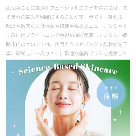
肌悩みごとに最適なフェイシャルエステを選ぶには、ま
ず自分の悩みを明確にすることが第一歩です。例えば、
乾燥や敏感肌には保湿や鎮静重視のメニュー、シミやく
すみにはブライトニング重視の施術が適しています。姫
路市内のサロンでは、初回カウンセリングで肌状態を丁
寧に診断し、一人ひとりに最適な施術プランを提案して
います。自分に合ったサロン選びが、効果実感への近道
となります。
フェイシャルエステに通う回数
と効果的な選び方