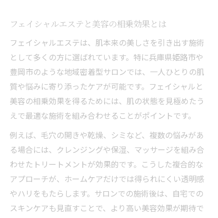
忙しい女性でも続けやすいダブルケア方法
肌悩み別に選ぶフェイシャルエステの工夫
フェイシャルエステと美容の相乗効果とは
自宅ケアとサロン施術の効果的な取り入れ
フェイシャルエステは、肌本来の美しさを引き出す施術
方
として多くの方に選ばれています。特に兵庫県姫路市や
姫路や豊岡で評判のフェイシャルエステ術
豊岡市のような地域密着型サロンでは、一人ひとりの肌
ダブルケアで実感する透明感アップ法
質や悩みに寄り添ったケアが可能です。フェイシャルと
透明感を引き出すフェイシャルエステの秘
美容の相乗効果を得るためには、肌の状態を見極めたう
訣
えで最適な施術を組み合わせることがポイントです。
ダブルケアが毛穴やくすみに与える効果
例えば、毛穴の開きや乾燥、シミなど、複数の悩みがあ
豊岡の美容サロンでの透明感アップ体験
る場合には、クレンジングや保湿、マッサージを組み合
わせたトリートメントが効果的です。こうした複合的な
フェイシャルエステの技術力と施術内容解
アプローチが、ホームケアだけでは得られにくい透明感
説
やハリをもたらします。サロンでの施術後は、自宅での
口コミを活かす透明感アップのポイント
スキンケアも見直すことで、より高い美容効果が期待で
悩み別おすすめフェイシャル体験記