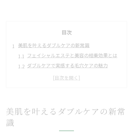
目次
美肌を叶えるダブルケアの新常識
フェイシャルエステと美容の相乗効果とは
ダブルケアで実感する毛穴ケアの魅力
姫路や豊岡の人気エステの選び方ポイント
フェイシャルエステで透明感を手に入れる
方法
口コミで選ぶダブルケア体験の実際
美肌を叶えるダブルケアの新常
日常に取り入れたいフェイシャルエステ術
識
毎日の美肌習慣にフェイシャルエステを