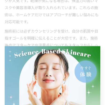
グが人気です。乾燥が気になる場合は、保湿力の高いマ
スクや美容液導入が取り入れられています。これらの施
術は、ホームケアだけではアプローチが難しい悩みにも
対応可能です。
施術前には必ずカウンセリングを受け、自分の肌質や目
指すゴールを明確に伝えることが大切です。また、施術
後のアフターケアや注意点についてもスタッフからしっ
かり説明を受けることで、トラブルを防ぎながら理想の
肌に近づけます。
自宅ケアとサロン施術の効果的な取り入れ方
美肌を目指すには、日常の自宅ケアとサロンでの専門施
術をバランスよく取り入れることが重要です。自宅で
は、正しい洗顔や保湿、紫外線対策を徹底しましょう。
特に、クレンジングや洗顔は優しく丁寧に行うことで、