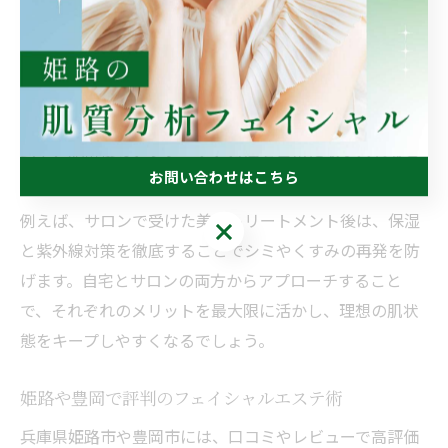
サロン施術で得た効果を持続しやすくなります。
サロン施術を受けた後は、肌が敏感になっているため、
刺激の強い化粧品の使用や過度な摩擦は避けるのがポイ
ントです。また、サロンで提案されたホームケアアイテ
ムや、施術後のアフターケア方法を日常に取り入れるこ
お問い合わせはこちら
とで、より高い美肌効果が期待できます。
例えば、サロンで受けた美白トリートメント後は、保湿
お問い合わせはこちら
と紫外線対策を徹底することでシミやくすみの再発を防
げます。自宅とサロンの両方からアプローチすること
で、それぞれのメリットを最大限に活かし、理想の肌状
態をキープしやすくなるでしょう。
姫路や豊岡で評判のフェイシャルエステ術
兵庫県姫路市や豊岡市には、口コミやレビューで高評価