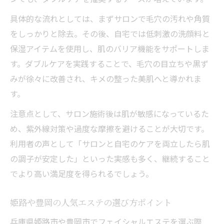
毛穴やシミに挑むダブルアプローチ
具体的な流れとしては、まずサロンで毛穴の汚れや角質
毛穴洗浄とシミ対策のフェイシャルエステ
をしっかりと除去。その後、自宅では低刺激の洗顔料と
術
保湿アイテムを使用し、肌のバリア機能をサポートしま
ダブルケアで広がる毛穴ケアの新常識
す。ダブルケアを実践することで、毛穴の目立ちや黒ず
フェイシャルエステでシミに向き合う方法
みが徐々に改善され、キメの整った美肌へと導かれま
姫路や豊岡のサロンで毛穴悩みを解消
す。
口コミ評価の高いダブルアプローチ体験
注意点として、サロン施術後は肌が敏感になっているた
め、紫外線対策や過度な摩擦を避けることが大切です。
利用者の声として「サロンと自宅のケアを両立したら肌
の調子が安定した」といった実感も多く、継続すること
でより高い満足度を得られるでしょう。
姫路や豊岡の人気エステの選び方ポイント
兵庫県姫路市や豊岡市でフェイシャルエステを選ぶ際