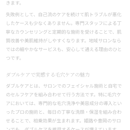
きます。
毛穴・シミ悩みにはフェイシャルエステが
失敗例として、自己流のケアを続けて肌トラブルが悪化
最適
したケースも少なくありません。専門スタッフによる丁
口コミで高評価のダブルケア体験談集
寧なカウンセリングと定期的な施術を受けることで、肌
姫路や豊岡のサロン選びで失敗しないコツ
質改善や美肌維持がしやすくなります。地域サロンなら
フェイシャルエステでハリ不足を改善する
ではの細やかなサービスも、安心して通える理由のひと
実例
つです。
それぞれの肌悩みに合う施術選びのヒント
自宅ケアと組み合わせる美肌習慣
ダブルケアで実感する毛穴ケアの魅力
フェイシャルエステと自宅ケアの相乗効果
ダブルケアとは、サロンでのフェイシャル施術と自宅で
美肌を育む毎日のダブルケアの続け方
のセルフケアを組み合わせて行う方法です。特に毛穴ケ
忙しくてもできるフェイシャルケア習慣
アにおいては、専門的な毛穴洗浄や美容成分の導入とい
ったプロの施術と、毎日の丁寧な洗顔・保湿を組み合わ
自宅でできる簡単な毛穴ケア実践方法
せることで、相乗効果が生まれます。姫路や豊岡のサロ
エステとセルフケアを両立するコツ
ンでも、ダブルケアを推奨するケースが増えています。