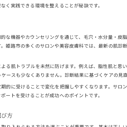
理なく実践できる環境を整えることが秘訣です。
美肌治療や肌管理の最新情報とその特徴
肌質改善サロンで得られるサポート内容
肌質改善の成功体験を生かすポイント
美肌を育てるためのスキンケア実践術
門的な機器やカウンセリングを通じて、毛穴・水分量・皮
す。姫路市の多くのサロンや美容皮膚科では、最新の肌診
肌質改善に適したスキンケアの基本手順
肌質改善で意識したい正しいクレンジング法
美肌を保つための保湿とバリア機能強化術
による肌トラブルを未然に防げます。例えば、脂性肌と思
うケースも少なくありません。診断結果に基づくケアの見
肌質改善を支えるシンプルなケアのすすめ
お問い合わせはこちら
お問い合わせはこちら
肌質改善を考えたスキンケア用品の選び方
定期的に受けることで変化を把握しやすくなります。サロ
サポートを受けることが成功へのポイントです。
選び方
く取り入れられる方法を選ぶことが重要です。基本は正し