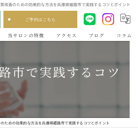
肌質改善のための効果的な方法を兵庫県姫路市で実践するコツとポイント
ご予約はこちら
当サロンの特徴
アクセス
ブログ
コラム
肌質分析
路市で実践するコツ
メンズ
ニキビ
毛穴
シミ
善のための効果的な方法を兵庫県姫路市で実践するコツとポイント