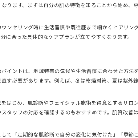
肌質改善を加速させる生活リズムの整え方
くなります。まずは自分の肌の特徴を知ることから始め、
美肌を目指す人のための肌質改善実践例
肌が綺麗になる習慣と肌質改善の関係性
カウンセリング時に生活習慣や既往歴まで細かくヒアリン
自分に合った具体的なケアプランが立てやすくなります。
肌質改善で変わるスキンケアのアプローチ
肌質改善に役立つ生活の工夫と実践法
肌質改善を実現するための生活習慣の工夫
肌質改善に効果的な食事や睡眠のポイント
のポイントは、地域特有の気候や生活習慣に合わせた方法
実践しやすい肌質改善のための毎日ルーティン
見直す必要があります。例えば、冬は乾燥対策、夏は紫外
肌質改善を叶える具体的な生活の見直し方
継続的な肌質改善成功のためのアドバイス
UTEをはじめ、肌診断やフェイシャル施術を得意とするサ
やスタッフの対応を確認するのもおすすめです。肌質改善
今注目の肌質改善方法と姫路での実例
肌質改善サロンの選び方と利用時の注意点
姫路で体験できる話題の肌質改善実例紹介
として「定期的な肌診断で自分の変化に気付けた」「季節