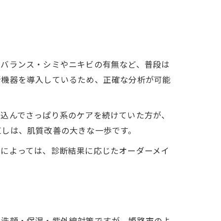
脂バランス・シミやニキビの有無など、普段は
断機器を導入しているため、正確な分析が可能
い込んでさっぱり系のケアを続けていた方が、
直しは、肌質改善の大きな一歩です。
ンによっては、診断結果に応じたオーダーメイ
い洗顔・保湿・紫外線対策ですが、姫路市のよ