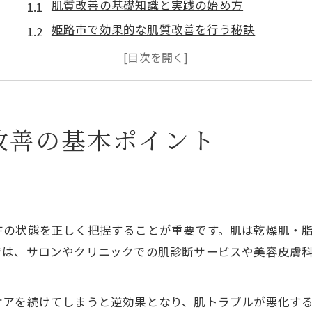
肌質改善の基礎知識と実践の始め方
姫路市で効果的な肌質改善を行う秘訣
肌診断を活用した肌質改善の第一歩
日常に取り入れやすい肌質改善方法の選び方
肌質改善で美肌を目指す心構えと注意点
肌質改善を目指すなら押さえたい新常識
改善の基本ポイント
最新の肌質改善トレンドと選び方のポイント
肌質改善は習慣の積み重ねが鍵となる理由
専門家も注目する肌質改善の方法とは
肌質改善で見落としがちなケアのポイント
在の状態を正しく把握することが重要です。肌は乾燥肌・
肌質改善に欠かせない生活習慣の見直し
では、サロンやクリニックでの肌診断サービスや美容皮膚
習慣の見直しでかなう美肌ケアの秘訣
肌質改善に役立つ毎日のケア習慣の工夫
ケアを続けてしまうと逆効果となり、肌トラブルが悪化す