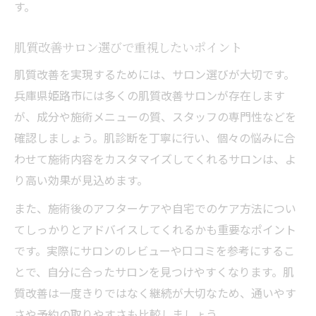
ミネラル美容の最新トレンドをチェック
す。
肌質改善に役立つサプリと食事法まとめ
肌質改善サロン選びで重視したいポイント
透明感アップを目指す新発想ケア法
肌質改善を実現するためには、サロン選びが大切です。
肌質改善で目指す美しい透明感の秘訣
兵庫県姫路市には多くの肌質改善サロンが存在します
ミネラル成分配合のスキンケア活用法
が、成分や施術メニューの質、スタッフの専門性などを
肌質改善サロンで透明感が増す理由
確認しましょう。肌診断を丁寧に行い、個々の悩みに合
自宅でできる透明感アップのミネラル術
わせて施術内容をカスタマイズしてくれるサロンは、よ
姫路で人気の透明感ケア最新事情
り高い効果が見込めます。
肌質改善を目指す人のための基礎知識
また、施術後のアフターケアや自宅でのケア方法につい
肌質改善の基礎とミネラルの重要性
てしっかりとアドバイスしてくれるかも重要なポイント
肌質改善サロン利用前に知るべきこと
です。実際にサロンのレビューや口コミを参考にするこ
姫路で受けられる肌診断のポイント
とで、自分に合ったサロンを見つけやすくなります。肌
ミネラル不足が肌質改善に及ぼす影響
質改善は一度きりではなく継続が大切なため、通いやす
さや予約の取りやすさも比較しましょう。
肌質改善のための生活習慣アドバイス