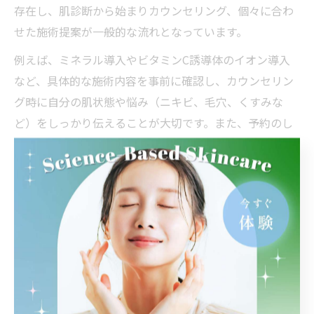
存在し、肌診断から始まりカウンセリング、個々に合わ
せた施術提案が一般的な流れとなっています。
例えば、ミネラル導入やビタミンC誘導体のイオン導入
など、具体的な施術内容を事前に確認し、カウンセリン
グ時に自分の肌状態や悩み（ニキビ、毛穴、くすみな
ど）をしっかり伝えることが大切です。また、予約のし
やすさやアクセスの良さ、口コミでの評価も参考にしま
しょう。
施術の流れは、初回カウンセリング→肌診断→施術プラ
ン決定→実際の施術→アフターケア説明という段階を踏
むことが多く、肌質改善を目指す際には、定期的な通院
やホームケアとの併用も重要なポイントとなります。
姫路市で受けられる最新美容施術体験