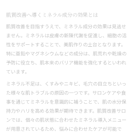
肌質改善サロンの体験談と実感ポイント
姫路市で実践できる美肌ケアのコツ
肌質改善へ導くミネラル成分の効果とは
ミネラル美容で叶える透明感のある肌へ
肌質改善を目指すうえで、ミネラル成分の効果は見逃せ
姫路市で始める肌質改善ケア体験
ません。ミネラルは皮膚の新陳代謝を促進し、細胞の活
肌質改善サロンの選び方と実際の流れ
性をサポートすることで、美肌作りの土台となります。
特に亜鉛やマグネシウムなどの成分は、肌荒れや乾燥の
姫路市で受けられる最新美容施術体験
予防に役立ち、肌本来のバリア機能を強化するといわれ
カウンセリングでわかる肌質改善の課題
ています。
ミネラル導入で実感できる肌の変化
ミネラル不足は、くすみやニキビ、毛穴の目立ちといっ
口コミで話題の肌質改善サロン体験談
た様々な肌トラブルの原因の一つです。サロンケアや食
悩み解消ならミネラル美容が注目
事を通じてミネラルを意識的に補うことで、肌の水分保
ミネラル美容で肌質改善を実現する方法
持力やハリを高める効果が期待できます。肌質改善サロ
ニキビや乾燥悩みにミネラルが効く理由
ンでは、個々の肌状態に合わせたミネラル導入メニュー
肌質改善サロンの専門スタッフが伝授
が用意されているため、悩みに合わせたケアが可能で