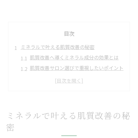
目次
ミネラルで叶える肌質改善の秘密
肌質改善へ導くミネラル成分の効果とは
肌質改善サロン選びで重視したいポイント
ミネラル補給が肌質改善に与える影響
姫路で人気の肌質改善サロンの特徴
ニキビや毛穴悩みにミネラルが有効な理由
美肌へ導くミネラル活用術まとめ
ミネラルで叶える肌質改善の秘
肌質改善とミネラル摂取のベストバランス
密
日常生活でできるミネラル活用習慣