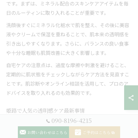
です。まずは、ミネラル配合のスキンケアアイテムを毎
日のルーティンに取り入れることが重要です。
洗顔後すぐにミネラル化粧水で肌を整え、その後に美容
液やクリームで保湿を重ねることで、肌本来の透明感を
引き出しやすくなります。さらに、バランスの良い食事
や十分な睡眠も肌質改善に大きく影響します。
自宅ケアの注意点は、過度な摩擦や刺激を避けること、
定期的に肌状態をチェックしながらケア方法を見直すこ
とです。肌診断やオンライン相談を活用して、プロのア
ドバイスを取り入れるのも効果的です。
姫路で人気の透明感ケア最新事情
090-8196-4215
兵庫県姫路市では、肌質改善や美肌治療に特化したサロ
ンが増加し、最新の透明感ケアが注目されています。特
お問い合わせはこちら
ご予約はこちら