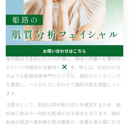
姫路市では、ミネラルを活用した最新の肌質改善施術が
注目されています。特に、ミネラル導入フェイシャルや
美容点滴、イオン導入など、肌の内側からコンディショ
ンを整えるメニューが人気です。
これらの施術は、肌のターンオーバー促進や細胞の活性
化、毛穴やシミ、たるみの改善を目指すものです。施術
お問い合わせはこちら
後の肌はうるおいとハリが増し、明るい印象へと導かれ
お問い合わせはこちら
たという体験談も多数見られます。例えば、ASBEAUTE
のような肌質改善専門サロンでは、個別カウンセリング
を重視し、一人ひとりに合わせて施術内容を調整してい
ます。
注意点として、初回は肌状態の変化を確認するため、施
術後に赤みや一時的な乾燥が出る場合もあります。施術
前後の保湿や紫外線対策の徹底が、効果を最大限に引き