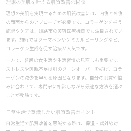
肌質改善を実感するコラーゲンケアのポイ
理想の美肌を叶える肌質改善の秘訣
ント
理想の美肌を実現するための肌質改善には、内側と外側
毎日続ける肌質改善とコラーゲンの秘訣
の両面からのアプローチが必要です。コラーゲンを補う
肌質改善におすすめの美容医療アプローチ
施術やケアは、姫路市の美容医療機関でも注目されてい
ます。施術ではダーマペンやケミカルピーリングなど、
肌質改善に効果的な美容医療の選び方
コラーゲン生成を促す治療が人気です。
美容医療で叶える肌質改善と美肌の関係
肌質改善を実現する最新美容医療の魅力
一方で、普段の食生活や生活習慣の見直しも重要です。
ストレスや睡眠不足は肌のターンオーバーを妨げ、コラ
美容医療による肌質改善のメリットとは
ーゲンの減少を早める原因となります。自分の肌質や悩
肌質改善のための美容医療活用法を紹介
みに合わせて、専門家に相談しながら最適な方法を選ぶ
コラーゲンと肌質改善の相乗効果を探る
ことが秘訣です。
コラーゲン強化と肌質改善の効果的な関係
肌質改善とコラーゲンの相乗効果を徹底解
日常生活で意識したい肌質改善ポイント
説
日常生活で肌質改善を意識する際は、保湿・紫外線対
コラーゲン活用で肌質改善の実力を引き出