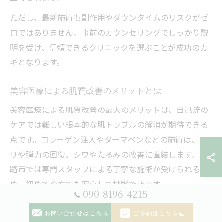
ただし、最新施術も副作用やダウンタイムのリスクがゼ
ロではありません。事前のカウンセリングでしっかり説
明を受け、信頼できるクリニックを選ぶことが成功のカ
ギとなります。
美容医療による肌質改善のメリットとは
美容医療による肌質改善の最大のメリットは、自己流の
ケアでは難しい根本的な肌トラブルの解消が期待できる
点です。コラーゲン注入やダーマペンなどの施術は、ハ
リや弾力の回復、シワやたるみの改善に直結します。姫
路市では専門スタッフによる丁寧な施術が受けられるた
め、初めての方でも安心して挑戦できます。
090-8196-4215
また、プロによる肌診断やアフターケアのサポートが受
お問い合わせはこちら
ご予約はこちら
けられる点も大きな利点です。治療後の肌状態に合わせ