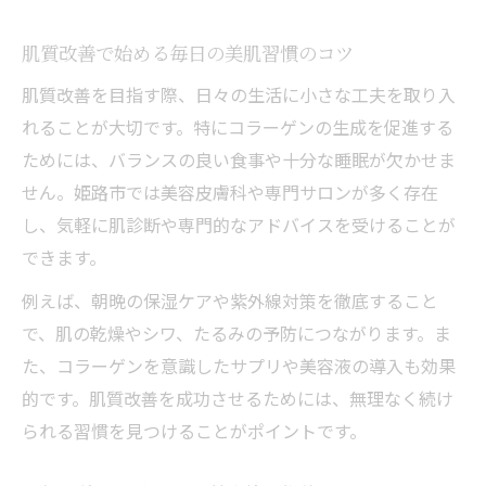
コラーゲン強化で実感する肌質改善の効果
肌質改善とコラーゲン摂取の関係性を知る
肌質改善で始める毎日の美肌習慣のコツ
コラーゲン意識の肌質改善術で若々しく
肌質改善を目指す際、日々の生活に小さな工夫を取り入
美肌を目指す方へ肌質改善の最新事情
れることが大切です。特にコラーゲンの生成を促進する
肌質改善の最新動向と美肌への近道解説
ためには、バランスの良い食事や十分な睡眠が欠かせま
せん。姫路市では美容皮膚科や専門サロンが多く存在
美肌を叶える最新の肌質改善法とは何か
し、気軽に肌診断や専門的なアドバイスを受けることが
肌質改善で注目の最新美容トレンド紹介
できます。
今話題の肌質改善事情と美肌への影響
例えば、朝晩の保湿ケアや紫外線対策を徹底すること
肌質改善による美肌づくりの最前線を追う
で、肌の乾燥やシワ、たるみの予防につながります。ま
毎日のケアでコラーゲン強化を実感する方法
た、コラーゲンを意識したサプリや美容液の導入も効果
肌質改善のためのコラーゲン強化ケア術
的です。肌質改善を成功させるためには、無理なく続け
日々のケアで肌質改善とコラーゲンを実感
られる習慣を見つけることがポイントです。
コラーゲンを意識した肌質改善の習慣化