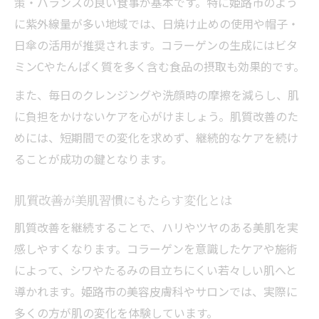
策・バランスの良い食事が基本です。特に姫路市のよう
す
に紫外線量が多い地域では、日焼け止めの使用や帽子・
相乗効果を生むコラーゲンと肌質改善の方
日傘の活用が推奨されます。コラーゲンの生成にはビタ
法
ミンCやたんぱく質を多く含む食品の摂取も効果的です。
肌質改善とコラーゲンの合わせ技で美肌へ
また、毎日のクレンジングや洗顔時の摩擦を減らし、肌
に負担をかけないケアを心がけましょう。肌質改善のた
めには、短期間での変化を求めず、継続的なケアを続け
ることが成功の鍵となります。
肌質改善が美肌習慣にもたらす変化とは
肌質改善を継続することで、ハリやツヤのある美肌を実
感しやすくなります。コラーゲンを意識したケアや施術
によって、シワやたるみの目立ちにくい若々しい肌へと
導かれます。姫路市の美容皮膚科やサロンでは、実際に
多くの方が肌の変化を体験しています。