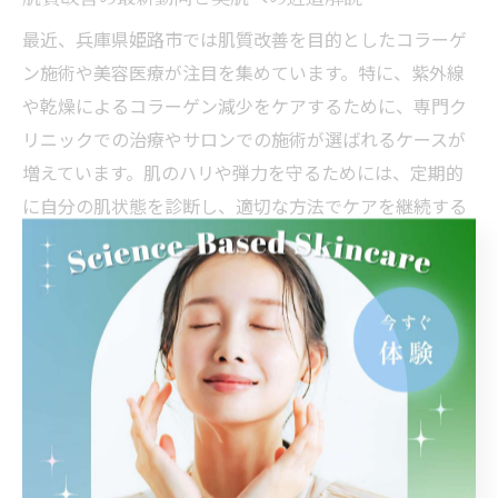
最近、兵庫県姫路市では肌質改善を目的としたコラーゲ
ン施術や美容医療が注目を集めています。特に、紫外線
や乾燥によるコラーゲン減少をケアするために、専門ク
リニックでの治療やサロンでの施術が選ばれるケースが
増えています。肌のハリや弾力を守るためには、定期的
に自分の肌状態を診断し、適切な方法でケアを継続する
ことが重要です。
おすすめの美肌への近道は、信頼できる美容皮膚科やサ
ロンでのカウンセリングを受け、自分の悩みに合った施
術メニューを選ぶことです。例えば、ダーマペンやケミ
カルピーリングはコラーゲン生成を促進し、毛穴やたる
み、シワなど多様な悩みに対応できる施術として人気で
す。施術後のアフターケアや副作用のリスクについても
事前に確認し、納得したうえで選択することが失敗を防