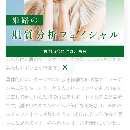
ぐポイントとなります。
美肌を叶える最新の肌質改善法とは何か
姫路市では、美容医療の進化により肌質改善の選択肢が
広がっています。コラーゲン注入やダーマペン4、ケミカ
ルピーリングなど、最新の施術法が提供されています。
お問い合わせはこちら
これらは、肌のターンオーバーを促進し、ハリやツヤを
お問い合わせはこちら
実感しやすい点が特徴です。
具体的には、ダーマペンによる微細な針刺激でコラーゲ
ン生成を促進したり、ケミカルピーリングで古い角質を
除去して新しい肌細胞の再生をサポートする方法が主流
です。副作用やダウンタイムが気になる場合は、医師や
スタッフと十分に相談したうえで自分に合った施術を選
ぶことが大切です。初心者の方は、まず無料カウンセリ