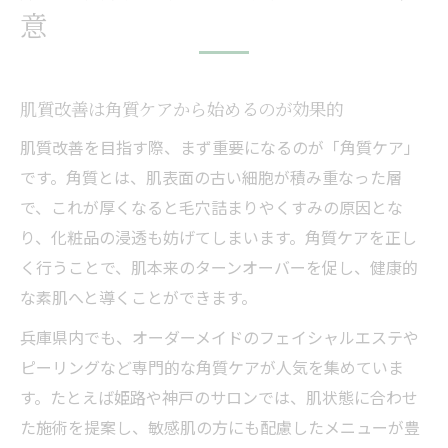
意
毛穴悩みに寄り添う最新肌質改善法
最新の肌質改善で毛穴トラブルを根本から
対策
肌質改善は角質ケアから始めるのが効果的
肌質改善で人気の毛穴洗浄や角質ケア技術
肌質改善を目指す際、まず重要になるのが「角質ケア」
紹介
です。角質とは、肌表面の古い細胞が積み重なった層
肌質改善とハイドロスキン施術の特徴とは
で、これが厚くなると毛穴詰まりやくすみの原因とな
鼻だけ毛穴悩みに応じた肌質改善アプロー
り、化粧品の浸透も妨げてしまいます。角質ケアを正し
チ
く行うことで、肌本来のターンオーバーを促し、健康的
ホットペッパービューティーで探す肌質改
な素肌へと導くことができます。
善法
兵庫県内でも、オーダーメイドのフェイシャルエステや
なめらか素肌へ導く角質ケアが話題
ピーリングなど専門的な角質ケアが人気を集めていま
角質ケアと肌質改善でなめらか素肌を実現
す。たとえば姫路や神戸のサロンでは、肌状態に合わせ
肌質改善に役立つサロン選びのポイント
た施術を提案し、敏感肌の方にも配慮したメニューが豊