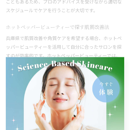
こともあるため、プロのアドバイスを受けながら適切な
スケジュールでケアを行うことが大切です。
ホットペッパービューティーで探す肌質改善法
兵庫県で肌質改善や角質ケアを希望する場合、ホットペ
ッパービューティーを活用して自分に合ったサロンを探
すのが効率的です。ホットペッパービューティーでは、
毛穴洗浄やハイドロスキンなどの人気メニューが掲載さ
れており、エリアや施術内容、口コミ評価などから比
較・検討できます。
特に「毛穴洗浄 姫路」「毛穴洗浄 神戸」「毛穴洗浄 西
宮北口」など、エリアごとに検索することでアクセスし
やすいサロンを見つけやすくなります。予約前には施術
内容や注意事項、実績のあるスタッフが在籍しているか
なども確認しておくと安心です。初めての方はクーポン