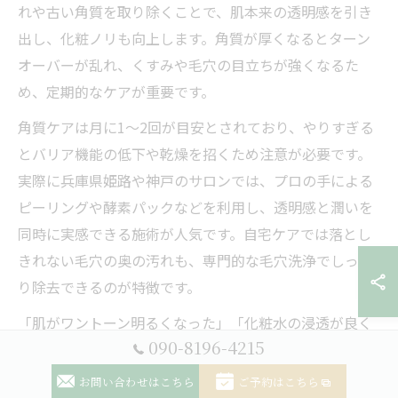
れや古い角質を取り除くことで、肌本来の透明感を引き
出し、化粧ノリも向上します。角質が厚くなるとターン
オーバーが乱れ、くすみや毛穴の目立ちが強くなるた
め、定期的なケアが重要です。
角質ケアは月に1～2回が目安とされており、やりすぎる
とバリア機能の低下や乾燥を招くため注意が必要です。
実際に兵庫県姫路や神戸のサロンでは、プロの手による
ピーリングや酵素パックなどを利用し、透明感と潤いを
同時に実感できる施術が人気です。自宅ケアでは落とし
きれない毛穴の奥の汚れも、専門的な毛穴洗浄でしっか
り除去できるのが特徴です。
「肌がワントーン明るくなった」「化粧水の浸透が良く
090-8196-4215
なった」といった声も多く、肌質改善を実感しやすいの
が角質ケアの魅力です。肌質や年齢、悩みに合わせたオ
お問い合わせはこちら
ご予約はこちら