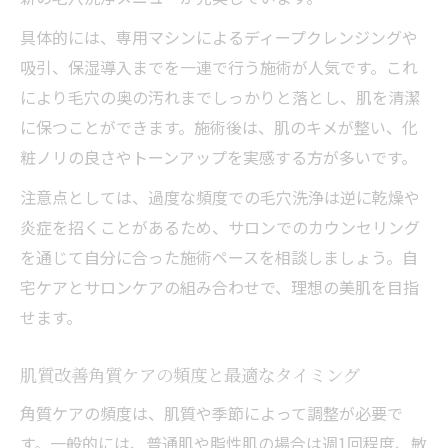
美肌体験を叶えるための肌質改善ポイント
具体的には、専用マシンによるディープクレンジングや
毛穴洗浄神戸で人気の肌質改善施術とは
吸引、保湿導入までを一連で行う施術が人気です。これ
肌質改善角質ケアでくすみを解消する方法
により毛穴の奥の汚れまでしっかりと落とし、肌を清潔
サロン選びで差が出る肌質改善の実例紹介
に保つことができます。施術後は、肌のキメが整い、化
粧ノリの良さやトーンアップを実感する方が多いです。
肌質改善がもたらす理想の変化とは
肌質改善で実感できる理想の変化を紹介
注意点としては、過度な頻度での毛穴洗浄は逆に乾燥や
角質ケアによるbefore afterのビフォーアフ
炎症を招くことがあるため、サロンでのカウンセリング
ター
を通じて自分に合った施術ペースを相談しましょう。自
宅ケアとサロンケアの組み合わせで、理想の美肌を目指
肌質改善角質ケアで毛穴レスを目指す秘訣
せます。
肌質改善が毎日のスキンケアに与える影響
透明感ある肌を維持する肌質改善の継続法
肌質改善角質ケアの頻度と最適なタイミング
角質ケアの頻度は、肌質や季節によって調整が必要で
す。一般的には、普通肌や脂性肌の場合は週1回程度、敏