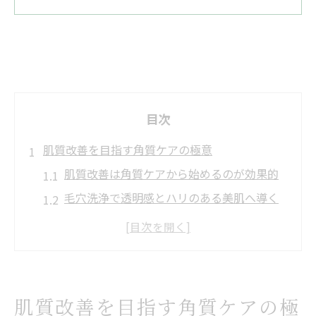
目次
肌質改善を目指す角質ケアの極意
肌質改善は角質ケアから始めるのが効果的
毛穴洗浄で透明感とハリのある美肌へ導く
肌質改善角質ケアの頻度と最適なタイミン
グ
敏感肌に配慮した肌質改善のポイント解説
肌質改善で毛穴の黒ずみケアを成功させる
肌質改善を目指す角質ケアの極
方法