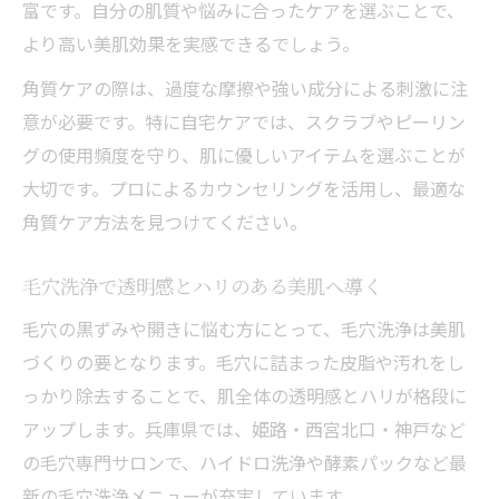
毛穴専門サロンの肌質改善アプローチ解説
富です。自分の肌質や悩みに合ったケアを選ぶことで、
より高い美肌効果を実感できるでしょう。
角質ケアがメイクノリ向上に繋がる理由
肌質改善角質ケアでニキビ跡をしっかりケ
角質ケアの際は、過度な摩擦や強い成分による刺激に注
ア
意が必要です。特に自宅ケアでは、スクラブやピーリン
美肌をかなえる肌質改善の新常識
グの使用頻度を守り、肌に優しいアイテムを選ぶことが
大切です。プロによるカウンセリングを活用し、最適な
肌質改善の新常識を理解して美肌を手に入
角質ケア方法を見つけてください。
れる
兵庫県でも注目の角質ケア最新トレンド
毛穴洗浄で透明感とハリのある美肌へ導く
肌質改善で実感するエステ・サロンの違い
毛穴の黒ずみや開きに悩む方にとって、毛穴洗浄は美肌
肌質改善角質ケアの口コミでわかる本音
づくりの要となります。毛穴に詰まった皮脂や汚れをし
効果の高い肌質改善メソッドを徹底検証
っかり除去することで、肌全体の透明感とハリが格段に
角質ケアで叶う透明感ある美肌体験
アップします。兵庫県では、姫路・西宮北口・神戸など
角質ケアと肌質改善で肌の透明感を実感す
の毛穴専門サロンで、ハイドロ洗浄や酵素パックなど最
る
新の毛穴洗浄メニューが充実しています。