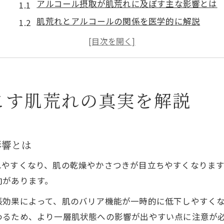
アルコール摂取が肌荒れに及ぼす主な影響とは
肌荒れとアルコールの関係を医学的に解説
お酒が引き起こす肌バリア機能低下の理由
アルコールでニキビが悪化しやすい仕組み
肌荒れを加速させる飲酒習慣の落とし穴
肌荒れとお酒の意外な関係に注目しよう
こす肌荒れの真実を解説
肌荒れとアルコールの意外な共通点を発見
お酒が原因の肌荒れサインを早めに察知
影響とは
肌荒れに悩む女性に多い飲酒パターンとは
アルコールが肌荒れを引き起こす生活習慣
れやすくなり、肌の乾燥やかさつきが目立ちやすくなりま
飲酒後に現れる肌荒れの初期症状を知る
向があります。
飲酒後の肌荒れを防ぐためのスキンケア術
効果によって、肌のバリア機能が一時的に低下しやすくな
飲酒後の肌荒れ対策は保湿がカギとなる
わるため、より一層肌状態への影響が出やすい点に注意が