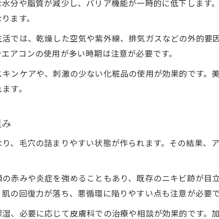
な水分や脂質が減少し、バリア機能が一時的に低下します
間違ったケアが肌荒れを招く理由について
なります。
肌荒れを防ぐための見直したい習慣
生活では、乾燥した空気や紫外線、排気ガスなどの外的要
お酒と肌荒れの関係を深める生活習慣
やエアコンの使用が多い時期は注意が必要です。
肌荒れリスクとアルコール摂取量の関連性を探る
スキンケアや、刺激の少ない化粧品の使用が効果的です。
肌荒れとアルコール量のリスク関係を解説
れます。
飲酒量と肌荒れ発生率の関係性を知ろう
肌荒れを防ぐための適切な飲酒ペースとは
組み
アルコール摂取頻度が肌荒れに与える影響
お問い合わせはこちら
お問い合わせはこちら
なり、毛穴の詰まりやすい状態が作られます。その結果、
肌荒れリスクを下げる飲酒コントロール術
の赤みや炎症を強めることもあり、既存のニキビ跡が目立
、肌の回復力が落ち、悪循環に陥りやすい点も注意が必要
保湿、必要に応じて皮膚科での治療や相談が効果的です。