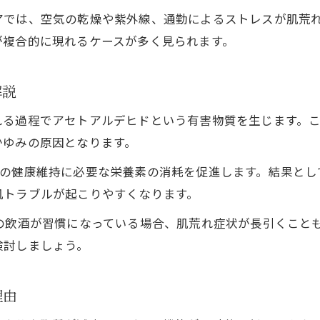
肌荒れを防ぐ洗顔とスキンケアのコツ
アでは、空気の乾燥や紫外線、通勤によるストレスが肌荒
アルコール摂取後の肌荒れ予防ステップ
が複合的に現れるケースが多く見られます。
肌荒れを抑える水分補給と睡眠の重要性
お酒による肌荒れに効くホームケア方法
解説
JR加古川線沿線で意識したい美肌対策法
れる過程でアセトアルデヒドという有害物質を生じます。
肌荒れに配慮したJR加古川線利用者の習慣
かゆみの原因となります。
沿線生活者におすすめの肌荒れ対策とは
肌の健康維持に必要な栄養素の消耗を促進します。結果とし
日常でできる肌荒れ予防とアルコール管理
肌トラブルが起こりやすくなります。
肌荒れを防ぐための生活リズムの整え方
りの飲酒が習慣になっている場合、肌荒れ症状が長引くこと
美肌維持に役立つ沿線のおすすめ生活術
検討しましょう。
こんな習慣が肌荒れを招く原因になりやすい
肌荒れを悪化させる飲酒後の習慣に注意
理由
アルコールと肌荒れを繋ぐ生活パターン