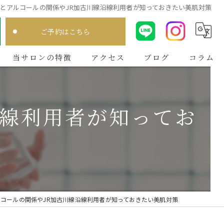
とアルコールの関係やJR加古川線沿線利用者が知っておきたい美肌対策
ご予約はこちら
当サロンの特徴
アクセス
ブログ
コラム
肌質分析
沿線利用者が知ってお
メンズ
ニキビ
毛穴
シミ
コールの関係やJR加古川線沿線利用者が知っておきたい美肌対策