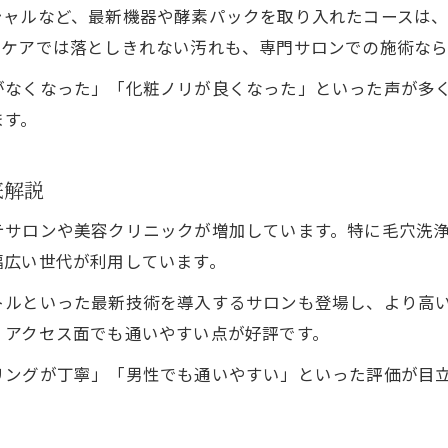
毛穴悩みに最新フェイシャルケアが注目される訳
シャルなど、最新機器や酵素パックを取り入れたコースは
最新トリートメントで毛穴の詰まり徹底ケア
宅ケアでは落としきれない汚れも、専門サロンでの施術な
フェイシャルケアの進化と毛穴改善の効果
がなくなった」「化粧ノリが良くなった」といった声が多
毛穴トラブル解消に適したケア方法の選択
ます。
毛穴ケアに新しい技術がもたらす変化とは
毛穴エクストラクションに注目の理由を解説
底解説
毛穴エクストラクションで実感する違い
テサロンや美容クリニックが増加しています。特に毛穴洗
姫路で人気の毛穴エクストラクション体験
幅広い世代が利用しています。
毛穴詰まりを根本から解消する技術とは
トルといった最新技術を導入するサロンも登場し、より高
エクストラクション後の肌変化とその持続性
、アクセス面でも通いやすい点が好評です。
毛穴トリートメントとの組み合わせ効果
リングが丁寧」「男性でも通いやすい」といった評価が目
ハイドラフェイシャルで実感する透明感アップ術
ハイドラフェイシャルが毛穴に与える美肌効果