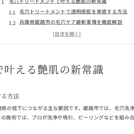
毛穴トリートメントで叶える艶肌の新常識
毛穴トリートメントで透明感肌を実感する方法
兵庫県姫路市の毛穴ケア最新事情を徹底解説
毛穴の黒ずみ改善に効果的な施術の選び方
毛穴洗浄と肌質改善の関係を知ろう
艶肌を叶える毛穴トリートメントの特徴とは
姫路で人気の毛穴洗浄体験とは
で叶える艶肌の新常識
姫路の毛穴洗浄が選ばれる理由と効果
毛穴の汚れを落とす洗浄体験の流れを解説
する方法
毛穴トリートメントと洗浄の違いを比較
毛穴洗浄で感じる肌の明るさアップの秘訣
明感の低下につながる主な要因です。姫路市では、毛穴洗
毛穴サロン選びで失敗しないポイント
らの施術では、プロが洗浄や吸引、ピーリングなどを組み
毛穴悩みなら最新フェイシャルケアを選ぶ理由