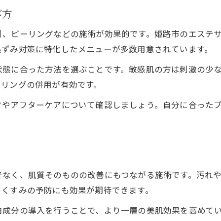
姫路で話題のハイドラフェイシャル体験談
び方
毛穴洗浄技術の進化とハイドラの特徴
引、ピーリングなどの施術が効果的です。姫路市のエステ
ハイドラフェイシャルが毛穴改善に効く理由
黒ずみ対策に特化したメニューが多数用意されています。
毛穴ケアの新定番！透明感アップの秘訣
状態に合った方法を選ぶことです。敏感肌の方は刺激の少
ホワイトラボ姫路の毛穴改善のコツを紹介
ーリングの併用が有効です。
ホワイトラボ姫路で人気の毛穴ケア術とは
クやアフターケアについて確認しましょう。自分に合った
毛穴悩みに対応したサロン独自の施術法
ホワイトラボ流の毛穴トリートメント体験
お問い合わせはこちら
お問い合わせはこちら
毛穴洗浄と美肌効果を同時に叶えるコツ
毛穴の黒ずみ対策に役立つアドバイス集
でなく、肌質そのものの改善にもつながる施術です。汚れ
、くすみの予防にも効果が期待できます。
白成分の導入を行うことで、より一層の美肌効果を高めて