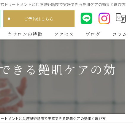
毛穴トリートメントと兵庫県姫路市で実感できる艶肌ケアの効果と選び方
ご予約はこちら
当サロンの特徴
アクセス
ブログ
コラム
肌質分析
できる艶肌ケアの効
メンズ
ニキビ
毛穴
シミ
リートメントと兵庫県姫路市で実感できる艶肌ケアの効果と選び方