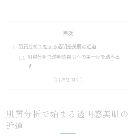
目次
肌質分析で始まる透明感美肌の近道
肌質分析で透明感美肌への第一歩を踏み出
す
肌質分析で分かる姫路の美肌ケア最新事情
肌質分析が導く韓国肌管理のメリットとは
肌質分析の流れと透明感美肌へのポイント
解説
肌質分析で始まる透明感美肌の
肌質分析結果から考える毛穴悩み対策法
近道
姫路市で話題の韓国肌管理体験記