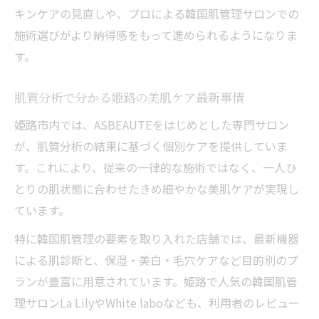
作り方
キンケアの見直しや、プロによる韓国肌管理サロンでの
肌質分析の結果を日常ケアに反映するヒン
施術選びがより納得感をもって進められるようになりま
ト
す。
韓国式肌管理が肌に与える変化を実感
肌質分析で分かる姫路の美肌ケア最新事情
肌質分析ではっきり分かる韓国式肌管理の
効果
姫路市内では、ASBEAUTEをはじめとした専門サロン
が、肌質分析の結果に基づく個別ケアを提供していま
韓国式肌管理後の肌質分析レビューを徹底
す。これにより、従来の一律的な施術ではなく、一人ひ
解説
とりの肌状態に合わせたきめ細やかな美肌ケアが実現し
肌質分析から見えた韓国式肌管理の肌変化
ています。
とは
肌質分析によるビフォーアフターの違いを
特に韓国肌管理の要素を取り入れた店舗では、最新機器
体感
による肌診断と、保湿・美白・毛穴ケアなど目的別のプ
ランが豊富に用意されています。姫路で人気の韓国肌管
透明感美肌へ導く韓国式肌管理の秘密を分
理サロンLa LilyやWhite laboなども、利用者のレビュー
析