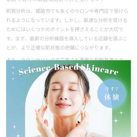
肌質分析は、姫路市でも多くのサロンや専門店で受けら
れるようになっています。しかし、最適な分析を受ける
ためにはいくつかのポイントを押さえることが大切で
す。まず、最新の分析機器を導入している店舗を選ぶこ
とが、より正確な肌状態の把握につながります。
また、カウンセリングの丁寧さも重要な判断基準です。
肌質分析の結果をもとに、生活習慣や季節による変化ま
で考慮したアドバイスをもらえるお店は信頼性が高い傾
向にあります。実際にASBEAUTEのような肌質改善サロ
ンでは、定期的な分析と個別提案を行い、多くの利用者
から高評価を得ています。
肌質分析を受ける際の注意点としては、事前に肌の状態
を整えておくことや、過度なメイクを避けることが挙げ
られます。これにより、より正確なデータが得られ、無