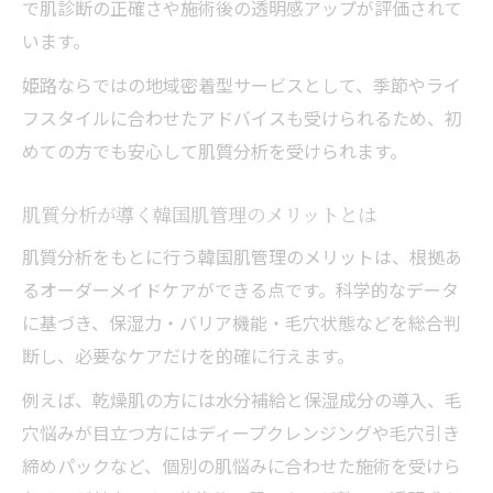
で肌診断の正確さや施術後の透明感アップが評価されて
毛穴ケアと乾燥対策が叶う新時代の分析術
います。
毛穴ケアも乾燥対策も肌質分析がカギにな
姫路ならではの地域密着型サービスとして、季節やライ
る
フスタイルに合わせたアドバイスも受けられるため、初
肌質分析で分かる毛穴トラブル解消の近道
めての方でも安心して肌質分析を受けられます。
乾燥肌に強い韓国肌管理と肌質分析の関係
最新肌質分析で見つける毛穴ケアの新常識
肌質分析が導く韓国肌管理のメリットとは
肌質分析が導く乾燥しない美肌サイクルと
肌質分析をもとに行う韓国肌管理のメリットは、根拠あ
は
るオーダーメイドケアができる点です。科学的なデータ
肌質分析経験から見えた美肌成分の秘密
に基づき、保湿力・バリア機能・毛穴状態などを総合判
肌質分析経験で分かった美肌成分の重要性
断し、必要なケアだけを的確に行えます。
韓国肌管理と肌質分析で発見する美容成分
例えば、乾燥肌の方には水分補給と保湿成分の導入、毛
肌質分析結果を活かす成分選びのコツ
穴悩みが目立つ方にはディープクレンジングや毛穴引き
美肌成分の効果を最大化する肌質分析体験
締めパックなど、個別の肌悩みに合わせた施術を受けら
肌質分析が示す韓国式美肌成分の秘密とは