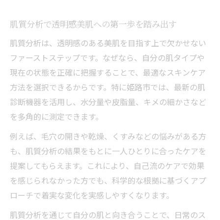
韓国肌管理体験で分かる肌質分析の効果実
感
肌質分析で透明感美肌への第一歩を踏み出す
姫路市で肌質分析体験が叶うサロンの特徴
肌質分析は、透明感のある美肌を目指す上で欠かせない
韓国肌管理専門店の肌質分析レビューを紹
ファーストステップです。なぜなら、自分の肌タイプや
介
現在の状態を正確に把握することで、最適なスキンケア
肌質分析体験で知る韓国式肌管理の流れ
方法を選択できるからです。特に姫路市では、最新の肌
姫路市の肌質分析で得た透明感アップ体験
診断機器を活用し、水分量や皮脂量、キメの細かさなど
談
を多角的に測定できます。
自分に合う肌質分析を姫路で叶える方法
例えば、毛穴の開きや乾燥、くすみなどの悩みがある方
姫路で自分に最適な肌質分析を受けるコツ
も、肌質分析の結果をもとに一人ひとりに合ったケアを
肌質分析で叶えるパーソナル美肌ケアの選
提案してもらえます。これにより、自己流のケアで効果
択
を感じられなかった方でも、科学的な根拠に基づくアプ
姫路の韓国肌管理で肌質分析を活かす方法
ローチで着実な変化を実感しやすくなります。
肌質分析から始める自分専用スキンケアの
肌質分析を通じて自分の肌と向き合うことで、日常のス