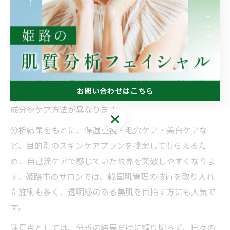
駄のない美肌ケアの第一歩を踏み出せます。
肌質分析で叶えるパーソナル美肌ケアの選択
肌質分析を活用することで、自分の肌に本当に合ったパ
ーソナルケアを選択できる点が大きな魅力です。例え
お問い合わせはこちら
ば、毛穴の開きや乾燥、くすみなど、悩みごとに最適な
成分やケア方法が異なります。
お問い合わせはこちら
分析結果をもとに、保湿重視・毛穴ケア・美白ケアな
ど、目的別のスキンケアプランを提案してもらえるた
め、自己流ケアで感じていた限界を突破しやすくなりま
す。姫路市のサロンでは、韓国肌管理の技術を取り入れ
た施術も多く、透明感のある美肌を目指す方にも人気で
す。
注意点としては、分析の結果だけに頼り切らず、日々の