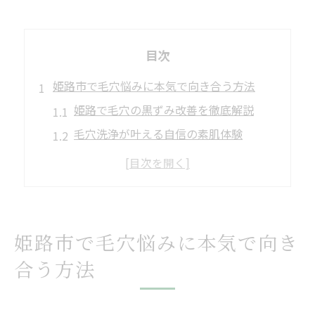
目次
姫路市で毛穴悩みに本気で向き合う方法
姫路で毛穴の黒ずみ改善を徹底解説
毛穴洗浄が叶える自信の素肌体験
毛穴悩みに寄り添う姫路のサロン選び術
メンズにもおすすめの毛穴ケア方法とは
毛穴治療に強い美容サロンの選び方
透明感を実現する最新毛穴ケア体験談
姫路市で毛穴悩みに本気で向き
毛穴洗浄体験で実感した透明感アップ
合う方法
ハイドラフェイシャルで感じた肌変化
姫路サロンで叶える理想の毛穴ケア