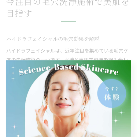
今注目の毛穴洗浄施術で美肌を
目指す
ハイドラフェイシャルの毛穴効果を解説
ハイドラフェイシャルは、近年注目を集めている毛穴ケ
アの先端施術の一つです。水流と専用美容液を組み合わ
せた独自の洗浄工程により、毛穴の奥に詰まった皮脂や
角栓を優しく除去し、黒ずみやざらつきを改善に導きま
す。特に姫路市内でもハイドラフェイシャルを導入する
サロンが増えており、毛穴の開きや汚れに悩む方が多く
利用しています。
ハイドラフェイシャルの特徴は、肌への負担が少なく即
効性が期待できる点です。施術直後から肌表面のなめら
かさや透明感を実感しやすく、毛穴の目立ちを抑えたい