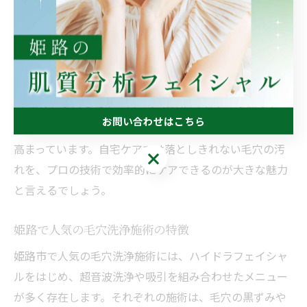
方におすすめです。ただし、敏感肌の方は施術前にカウ
ンセリングを受け、肌状態に合わせて施術内容を調整し
てもらうことが重要です。
姫路市では「姫路 ハイドラフェイシャル」や「毛穴 サロ
ン 姫路」といったキーワードで検索されることが多く、
お問い合わせはこちら
専門サロンでのハイドラフェイシャル体験を求める声が
高まっています。自宅ケアでは落としきれない毛穴の汚
お問い合わせはこちら
れを、プロの技術で効率的にケアできるのが大きな魅力
と言えるでしょう。
姫路で人気の毛穴洗浄施術の特徴
姫路市で人気の毛穴洗浄施術には、ハイドラフェイシャ
ルをはじめ、超音波洗浄や吸引を組み合わせたメニュー
が多く存在します。それぞれの施術は、毛穴の黒ずみや