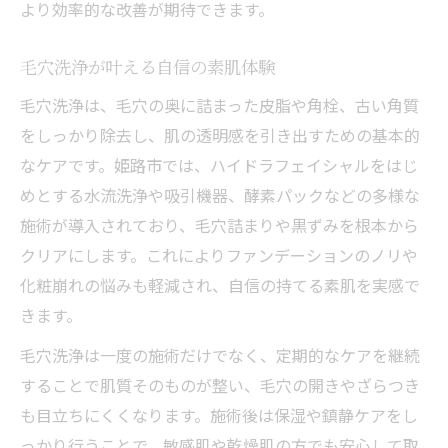
科学的診断で始める毛穴改善の第一歩
より効率的な改善が期待できます。
月１回で叶える姫路ならではの毛穴改善術
毛穴洗浄が叶える自信の素肌体験
月１回通える毛穴サロンの魅力とは
毛穴洗浄は、毛穴の奥に詰まった皮脂や角栓、古い角質
姫路で人気の毛穴ケア定期施術の効果
をしっかり除去し、肌の透明感を引き出すための基本的
定期的な毛穴洗浄が肌に与える変化
なケアです。姫路市では、ハイドラフェイシャルをはじ
毛穴改善のための習慣化のコツを紹介
めとする水流洗浄や吸引機器、酵素パックなどの多様な
継続ケアで実感する透明感アップ体験
施術が導入されており、毛穴詰まりや黒ずみを根本から
自分に合う毛穴ケア選びの秘訣を徹底解説
クリアにします。これによりファンデーションのノリや
毛穴悩み別おすすめケア方法を解説
化粧崩れの悩みも軽減され、自信の持てる素肌を実感で
姫路で自分に合うサロン選びのポイント
きます。
毛穴洗浄とホームケアの使い分け方
毛穴洗浄は一度の施術だけでなく、定期的なケアを継続
専門家のアドバイスを活かすケア術
することで肌質そのものが整い、毛穴の開きやざらつき
も目立ちにくくなります。施術後は保湿や鎮静ケアをし
毛穴ケアで失敗しないための注意点
っかり行うことで、敏感肌や乾燥肌の方でも安心して取