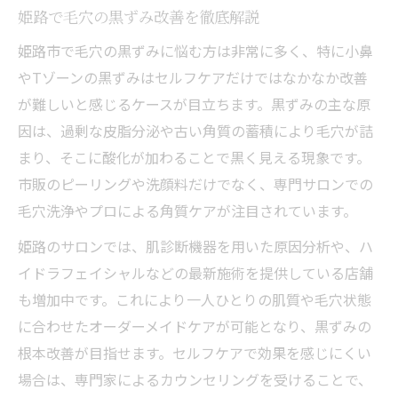
毛穴黒ずみ対策の注目施術をレポート
姫路で毛穴の黒ずみ改善を徹底解説
最新毛穴ケアで水光肌を目指した感想
姫路市で毛穴の黒ずみに悩む方は非常に多く、特に小鼻
今注目の毛穴洗浄施術で美肌を目指す
やTゾーンの黒ずみはセルフケアだけではなかなか改善
ハイドラフェイシャルの毛穴効果を解説
が難しいと感じるケースが目立ちます。黒ずみの主な原
因は、過剰な皮脂分泌や古い角質の蓄積により毛穴が詰
姫路で人気の毛穴洗浄施術の特徴
まり、そこに酸化が加わることで黒く見える現象です。
毛穴ケア施術がもたらす即効性の魅力
市販のピーリングや洗顔料だけでなく、専門サロンでの
専門サロンでの毛穴吸引体験の流れ
毛穴洗浄やプロによる角質ケアが注目されています。
毛穴洗浄と黒ずみ改善の最新トレンド
姫路のサロンでは、肌診断機器を用いた原因分析や、ハ
肌診断を活用した毛穴タイプ別アプローチ
イドラフェイシャルなどの最新施術を提供している店舗
毛穴タイプ別に最適な診断方法を紹介
も増加中です。これにより一人ひとりの肌質や毛穴状態
肌診断で分かる毛穴の原因と対策
に合わせたオーダーメイドケアが可能となり、黒ずみの
サロンの肌診断を活かした毛穴ケア戦略
根本改善が目指せます。セルフケアで効果を感じにくい
毛穴悩みに合わせたアプローチ事例集
場合は、専門家によるカウンセリングを受けることで、