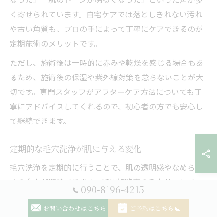
く寄せられています。自宅ケアでは落としきれない汚れ
や古い角質も、プロの手によって丁寧にケアできるのが
定期施術のメリットです。
ただし、施術後は一時的に赤みや乾燥を感じる場合もあ
るため、施術後の保湿や紫外線対策を怠らないことが大
切です。専門スタッフがアフターケア方法についても丁
寧にアドバイスしてくれるので、初心者の方でも安心し
て継続できます。
定期的な毛穴洗浄が肌に与える変化
毛穴洗浄を定期的に行うことで、肌の透明感やなめらか
さの向上が期待できます。特に姫路市の毛穴サロンで
090-8196-4215
は、毛穴の奥までアプローチする施術が充実しており、
お問い合わせはこちら
ご予約はこちら
自己流ケアでは難しい毛穴詰まりの徹底除去が可能で