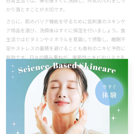
日常生活では、帰宅後すぐに洗顔し、外気の汚れをしっ
かり落とすことが大切です。
さらに、肌のバリア機能を守るために低刺激のスキンケ
ア用品を選び、洗顔後はすぐに保湿を行いましょう。食
生活ではビタミンやミネラルを意識して摂取し、睡眠不
足やストレスの蓄積を避けることも春秋のニキビ予防に
有効です。日々の積み重ねが、季節性ニキビのリスクを
減らす鍵となります。
気温差によるニキビ対策の実践アドバイス
気温差が激しい時期には、皮脂分泌のバランスが崩れや
すく、ニキビができやすくなります。特に姫路市では、
朝晩の寒暖差が大きい日が多いため、朝晩でスキンケア
方法を変えることが効果的です。朝は皮脂をやさしく落
とし、日中の乾燥対策として保湿を十分に行いましょ