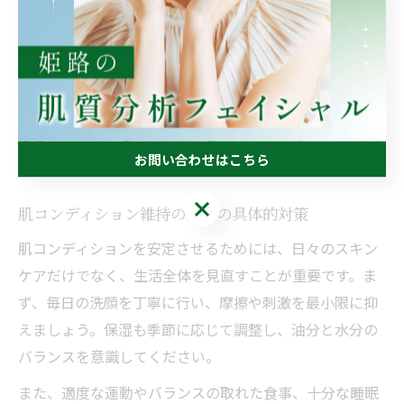
う。
夜は汗や皮脂、ホコリを丁寧に洗い流し、肌の再生を促
すために保湿成分をしっかり補給します。気温差による
肌ストレスを軽減するため、体調管理や規則正しい生活
も心がけてください。季節に合わせた柔軟なケアが、気
お問い合わせはこちら
温差によるニキビ対策のポイントです。
お問い合わせはこちら
肌コンディション維持のための具体的対策
肌コンディションを安定させるためには、日々のスキン
ケアだけでなく、生活全体を見直すことが重要です。ま
ず、毎日の洗顔を丁寧に行い、摩擦や刺激を最小限に抑
えましょう。保湿も季節に応じて調整し、油分と水分の
バランスを意識してください。
また、適度な運動やバランスの取れた食事、十分な睡眠