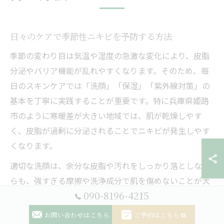
日々のケアで季節性ニキビを予防する方法
季節の変わり目は気温や湿度の急激な変化により、皮脂
分泌やバリア機能が乱れやすくなります。そのため、毎
日のスキンケアでは「洗顔」「保湿」「紫外線対策」の
基本を丁寧に実践することが重要です。特に兵庫県姫路
市のように寒暖差が大きい地域では、肌が乾燥しやす
く、皮脂が過剰に分泌されることでニキビが発生しやす
くなります。
適切な洗顔は、余分な皮脂や汚れをしっかり落としなが
らも、強すぎる摩擦や洗浄成分で肌を傷めないことが大
090-8196-4215
切です。保湿は化粧水と乳液を重ねて水分と油分のバラ
ンスを整え、肌のバリア機能をサポートしましょう。ま
お問い合わせはこちら
ご予約はこちら