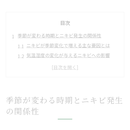
目次
季節が変わる時期とニキビ発生の関係性
ニキビが季節変化で増える主な要因とは
気温湿度の変化が与えるニキビへの影響
季節の変わり目と肌トラブルの密接な関係
春秋の環境変化が誘発するニキビの特徴
ニキビ発生を左右する季節要素を解説
春秋の肌トラブルが増える背景を探る
季節が変わる時期とニキビ発生
春秋にニキビが増加する背景を深掘り
の関係性
季節の変わり目に起こる肌荒れの要因を解
説