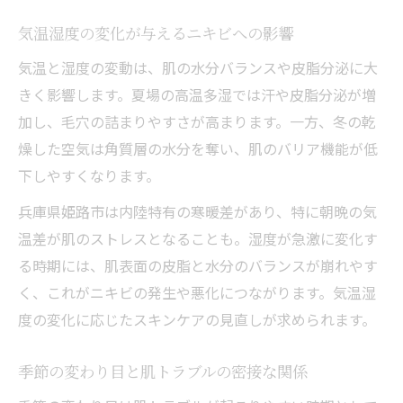
肌質に合わせた季節別ニキビケアのコツ
気温湿度の変化が与えるニキビへの影響
季節変化に強い肌を作る日々の習慣
季節の変わり目で増えるニキビの原因解説
気温と湿度の変動は、肌の水分バランスや皮脂分泌に大
きく影響します。夏場の高温多湿では汗や皮脂分泌が増
季節の変わり目に増えるニキビの主因とは
加し、毛穴の詰まりやすさが高まります。一方、冬の乾
湿度や気温差がニキビを招く理由を解説
燥した空気は角質層の水分を奪い、肌のバリア機能が低
ホルモンバランスとニキビ発生の関連性
下しやすくなります。
アレルギー反応が肌トラブルを引き起こす
兵庫県姫路市は内陸特有の寒暖差があり、特に朝晩の気
仕組み
温差が肌のストレスとなることも。湿度が急激に変化す
生活リズムの乱れとニキビの深い関係性
る時期には、肌表面の皮脂と水分のバランスが崩れやす
毎日のケアで揺らぐ肌に自信を持つ方法
く、これがニキビの発生や悪化につながります。気温湿
日々のケアで季節性ニキビを予防する方法
度の変化に応じたスキンケアの見直しが求められます。
ニキビに負けない肌作りの生活習慣を提案
揺らぎやすい季節の肌を守るセルフケア術
季節の変わり目と肌トラブルの密接な関係
ストレス管理とニキビ予防の実践ポイント