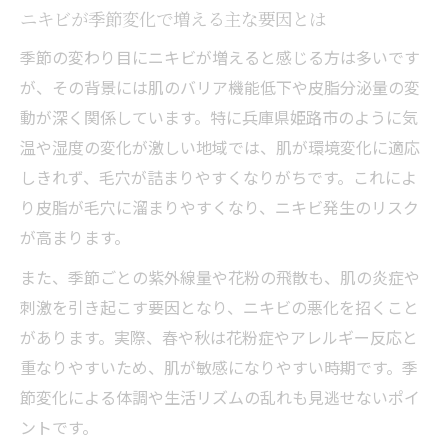
10月のニキビ悪化と環境要素の関連性
ニキビが季節変化で増える主な要因とは
花粉や紫外線がニキビに与える影響とは
季節の変わり目にニキビが増えると感じる方は多いです
気候とニキビ発生の関係を科学的に考察
が、その背景には肌のバリア機能低下や皮脂分泌量の変
秋や春に悪化するニキビの対策を知る
動が深く関係しています。特に兵庫県姫路市のように気
季節性ニキビのケア方法と予防ポイント
温や湿度の変化が激しい地域では、肌が環境変化に適応
しきれず、毛穴が詰まりやすくなりがちです。これによ
春秋のニキビ悪化を防ぐ日常習慣を紹介
り皮脂が毛穴に溜まりやすくなり、ニキビ発生のリスク
気温差によるニキビ対策の実践アドバイス
が高まります。
肌コンディション維持のための具体的対策
また、季節ごとの紫外線量や花粉の飛散も、肌の炎症や
ニキビ予防に有効なスキンケアルーチン
刺激を引き起こす要因となり、ニキビの悪化を招くこと
コンディションを守る季節別スキンケア法
があります。実際、春や秋は花粉症やアレルギー反応と
季節ごとのニキビ対策スキンケアの基本
重なりやすいため、肌が敏感になりやすい時期です。季
春秋に合わせた保湿と洗顔のポイント解説
節変化による体調や生活リズムの乱れも見逃せないポイ
変わりやすい季節に適した肌ケア法とは
ントです。