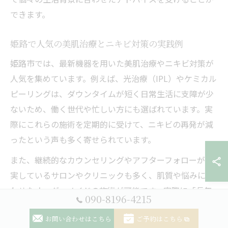
できます。
姫路で人気の美肌治療とニキビ対策の実践例
姫路市では、最新機器を用いた美肌治療やニキビ対策が
人気を集めています。例えば、光治療（IPL）やケミカル
ピーリングは、ダウンタイムが短く日常生活に支障が少
ないため、働く世代や忙しい方にも選ばれています。実
際にこれらの施術を定期的に受けて、ニキビの再発が減
ったという声も多く寄せられています。
また、継続的なカウンセリングやアフターフォローが充
実しているサロンやクリニックも多く、肌質や悩みに合
わせたオーダーメイドの施術が可能です。実際に「長年
090-8196-4215
悩んでいたニキビ跡が薄くなり、自信を持って外出でき
お問い合わせはこちら
ご予約はこちら
るようになった」という利用者の体験談も見られます。