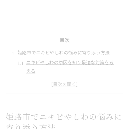
目次
姫路市でニキビやしわの悩みに寄り添う方法
ニキビやしわの原因を知り最適な対策を考
える
姫路で注目されるニキビ改善アプローチの
実際
肌質別に選ぶ姫路のニキビ＆しわケア法
生活習慣の見直しがニキビやしわ対策の鍵
姫路市でニキビやしわの悩みに
に
寄り添う方法
姫路の美容皮膚科で始める効果的ニキビ対