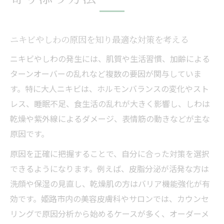
策
美容皮膚科を利用した大人ニキビの新対策
ニキビやしわの原因を知り最適な対策を考える
ニキビ治療で選びたい姫路の美容皮膚科特
ニキビやしわの発生には、肌質や生活習慣、加齢による
徴
ターンオーバーの乱れなど複数の要因が関与していま
大人ニキビ向けの最新治療と選び方のコツ
す。特に大人ニキビは、ホルモンバランスの変化やスト
姫路の美容皮膚科で叶えるしわケアの工夫
レス、睡眠不足、食生活の乱れが大きく影響し、しわは
専門家が教えるニキビ治療のポイントとは
乾燥や紫外線によるダメージ、表情筋の動きなどが主な
おすすめの姫路美容皮膚科での治療の流れ
原因です。
保険適用可能なニキビ治療の選び方
原因を正確に把握することで、自分に合った対策を選択
ニキビ治療で知っておくべき保険適用の基
できるようになります。例えば、皮脂分泌が活発な方は
準
洗顔や保湿の見直し、乾燥肌の方はバリア機能強化が有
姫路で保険適用が可能な皮膚科の選び方
効です。姫路市内の美容皮膚科やサロンでは、カウンセ
賢く選びたいニキビ治療と保険活用のコツ
リングで原因分析から始めるケースが多く、オーダーメ