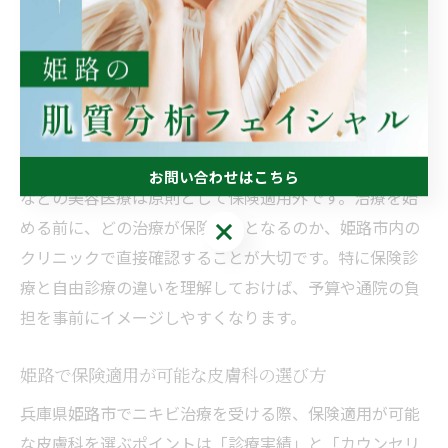
険適用」の基準です。保険が適用されるかどうかは、治
療の種類や症状の重さによって異なります。たとえば、
炎症性のニキビや繰り返しできるしつこいニキビには、
医師の診察のもとで処方薬や外用薬といった標準的な治
療が保険適用となるケースが多いです。
一方、美容目的や軽度なニキビ、ピーリングやレーザー
お問い合わせはこちら
などの美容医療は原則として保険適用外です。治療を始
める前に、どの治療が保険対象となるのか、姫路市内の
お問い合わせはこちら
クリニックで直接確認することが大切です。特に保険診
療と自由診療の違いを理解しておけば、予算や通院の負
担を事前にイメージしやすくなります。
姫路で保険適用が可能な皮膚科の選び方
兵庫県姫路市でニキビ治療を受ける際、保険適用が可能
な皮膚科を選ぶポイントは「診療実績」と「カウンセリ