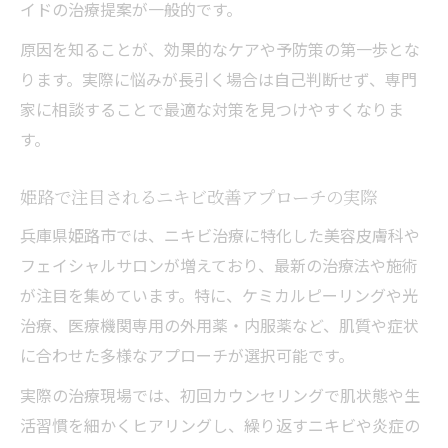
イドの治療提案が一般的です。
保険適用で受けられるニキビ治療の実例
姫路の皮膚科で安心のニキビ治療を受ける
原因を知ることが、効果的なケアや予防策の第一歩とな
秘訣
ります。実際に悩みが長引く場合は自己判断せず、専門
しわ改善も叶う最新の肌ケアとは何か
家に相談することで最適な対策を見つけやすくなりま
す。
ニキビとしわを同時にケアする最新施術法
姫路で注目のしわ改善ニキビケアの実際
姫路で注目されるニキビ改善アプローチの実際
大人肌向けの新しいニキビ＆しわ改善アプ
兵庫県姫路市では、ニキビ治療に特化した美容皮膚科や
ローチ
フェイシャルサロンが増えており、最新の治療法や施術
しわ改善とニキビ予防を両立する方法
が注目を集めています。特に、ケミカルピーリングや光
美容皮膚科で受けるしわとニキビ治療の進
治療、医療機関専用の外用薬・内服薬など、肌質や症状
化
に合わせた多様なアプローチが選択可能です。
効果的に美肌を目指す治療のポイント
実際の治療現場では、初回カウンセリングで肌状態や生
ニキビ改善へ導く効果的な治療ポイント解
活習慣を細かくヒアリングし、繰り返すニキビや炎症の
説