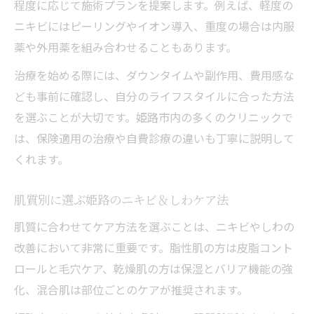
程度に応じて施術プランを提案します。例えば、軽度の
美肌を目指すための姫路ニキビ治療の選択
ニキビにはピーリングやイオン導入、重度の場合は内服
肢
薬や外用薬を組み合わせることもあります。
治療効果を高める生活習慣とニキビケア法
治療を始める際には、ダウンタイムや副作用、費用感な
姫路で人気の美肌治療とニキビ対策の実践
ども事前に確認し、自分のライフスタイルに合った方法
例
を選ぶことが大切です。姫路市内の多くのクリニックで
効果を感じるニキビ治療の通院ペースと工
は、保険適用の治療や自費診療の違いも丁寧に説明して
夫
くれます。
姫路市で美しく年齢を重ねるための秘訣
ニキビやしわの悩みを年齢別に考えるポイ
肌質別に選ぶ姫路のニキビ＆しわケア法
ント
肌質に合わせてケア方法を選ぶことは、ニキビやしわの
姫路で続けやすいアンチエイジング習慣と
改善において非常に重要です。脂性肌の方は皮脂コント
は
ロールと毛穴ケア、乾燥肌の方は保湿とバリア機能の強
美しく年齢を重ねるためのニキビ対策法
化、混合肌は部位ごとのケアが推奨されます。
大人女性のための姫路ニキビしわケア戦略