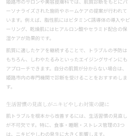
姫路市のサロンや美容皮膚科では、肌質診断をもとにパ
将来の肌を守るニキビ・しわ予防の新常識
ーソナライズされた施術やホームケアの提案が行われて
います。例えば、脂性肌にはビタミンC誘導体の導入やピ
ーリング、乾燥肌にはヒアルロン酸やセラミド配合の保
湿ケアが効果的です。
肌質に適したケアを継続することで、トラブルの予防は
もちろん、しわやたるみといったエイジングサインにも
アプローチできます。自分の肌質が分からない場合は、
姫路市内の専門機関で診断を受けることをおすすめしま
す。
生活習慣の見直しがニキビやしわ対策の鍵に
肌トラブルを根本から改善するには、生活習慣の見直し
が不可欠です。特に、食事・睡眠・ストレス管理の3つ
は、ニキビやしわの発生に大きく影響します。