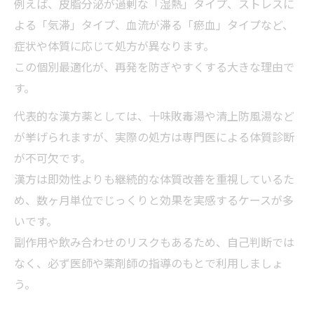
例えば、皮脂分泌が過剰な「湿熱」タイプ、ストレスに
繰り返すメンズニキビに体質改善で新時代
よる「気滞」タイプ、血流が滞る「瘀血」タイプなど、
到来
症状や体質に応じて処方が異なります。
体質から見直すメンズニキビ根本治療の最
この個別最適化が、再発を防ぎやすくする大きな理由で
新法
す。
現代男性の悩みに合う体質改善アプローチ
代表的な漢方薬としては、十味敗毒湯や清上防風湯など
解説
が挙げられますが、実際の処方は専門医による体質診断
未来型メンズニキビ対策は体質から始まる
が不可欠です。
理由
漢方は即効性よりも継続的な体質改善を重視しているた
体質改善で繰り返すメンズニキビを根本ケ
め、数ヶ月単位でじっくりと効果を実感するケースが多
ア
いです。
副作用や飲み合わせのリスクもあるため、自己判断では
なく、必ず医師や薬剤師の指導のもとで利用しましょ
う。