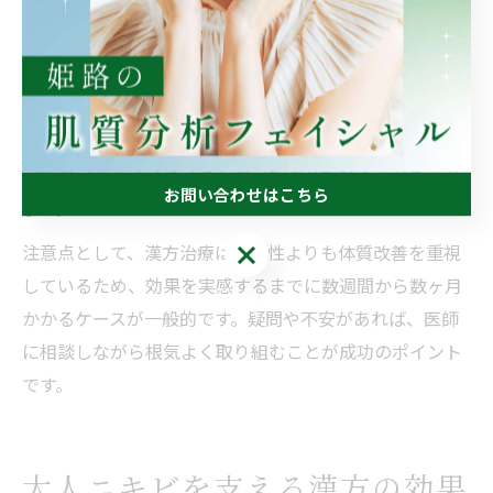
初回カウンセリングでは、普段の生活リズムや食事内
容、ストレス状況まで細かくヒアリングされます。その
上で「気・血・水」のバランスや体質分析が行われ、個
別に合った漢方薬が処方されます。必要に応じて、生活
習慣のアドバイスやスキンケア指導が加わることもあり
お問い合わせはこちら
ます。
お問い合わせはこちら
注意点として、漢方治療は即効性よりも体質改善を重視
しているため、効果を実感するまでに数週間から数ヶ月
かかるケースが一般的です。疑問や不安があれば、医師
に相談しながら根気よく取り組むことが成功のポイント
です。
大人ニキビを支える漢方の効果