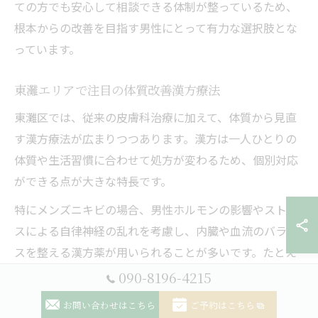
ての方でも安心して相談できる体制が整っているため、
根本からの改善を目指す男性にとって有力な選択肢とな
っています。
東灘エリアで注目の体質改善漢方療法
東灘区では、従来の皮膚科治療に加えて、体質から見直
す漢方療法が広まりつつあります。漢方は一人ひとりの
体質や生活習慣に合わせて処方が変わるため、個別対応
ができる点が大きな特長です。
特にメンズニキビの場合、男性ホルモンの影響やストレ
スによる自律神経の乱れを考慮し、内臓や血流のバラン
スを整える漢方薬が用いられることが多いです。たとえ
ば「十味敗毒湯」などは、炎症を抑えつつ体質改善を目
090-8196-4215
指す代表的な処方のひとつです。
お問い合わせはこちら
ご予約はこちら