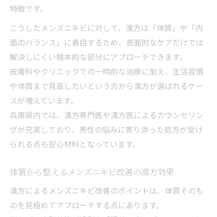
の力
特徴です。
ホルモン変動が引き起こすメンズニキビの
こうしたメンズニキビに対して、漢方は「体質」や「内
改善策
面のバランス」に着目するため、表面的なケアだけでは
漢方で試すホルモン調整とメンズニキビ予
解決しにくい根本的な部分にアプローチできます。
防
皮膚科やクリニックでの一時的な治療に加え、生活習慣
東灘で注目のメンズニキビ根本対策とは
や体質まで見直したいという方から漢方が選ばれるケー
東灘で話題のメンズニキビ根本対策を紹介
スが増えています。
東灘エリアで注目の体質改善漢方療法
兵庫県内では、漢方専門医や漢方医によるカウンセリン
地元でできるメンズニキビの根本的なケア
グが充実しており、男性の悩みに寄り添った処方が受け
法
られる点も安心材料となっています。
東灘発メンズニキビ対策の最新トレンドを
体質から整えるメンズニキビ改善の漢方効果
解説
漢方によるメンズニキビ改善のポイントは、体質そのも
漢方で叶う東灘のメンズニキビ体質改善術
のを見極めてアプローチする点にあります。
繰り返す悩みに体質からアプローチする新時代