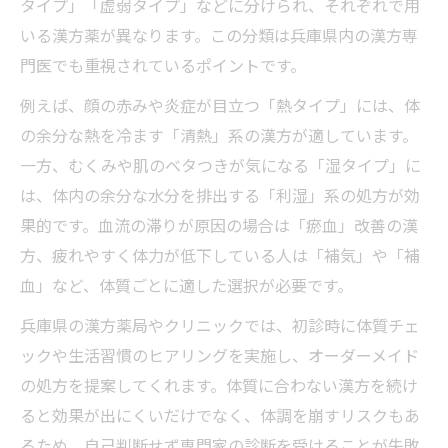
タイプ」「虚弱タイプ」などに分けられ、それぞれで用
いる漢方薬が異なります。この分類は兵庫県内の漢方専
門医でも重視されているポイントです。
例えば、顔の赤みや炎症が目立つ「熱タイプ」には、体
の余分な熱を冷ます「清熱」系の漢方が適しています。
一方、むくみや肌のベタつきが気になる「湿タイプ」に
は、体内の余分な水分を排出する「利湿」系の処方が効
果的です。血流の滞りが原因の場合は「瘀血」改善の漢
方、疲れやすく体力が低下している人は「補気」や「補
血」など、体質ごとに適した選択が必要です。
兵庫県の漢方薬局やクリニックでは、初診時に体質チェ
ックや生活習慣のヒアリングを実施し、オーダーメイド
の処方を提案してくれます。体質に合わない漢方を続け
ると効果が出にくいだけでなく、体調を崩すリスクもあ
るため、自己判断せず専門家の診断を受けることが失敗