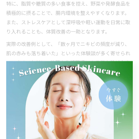
特に、脂質や糖質の多い食事を控え、野菜や発酵食品を
積極的に摂ることで、腸内環境を整えやすくなります。
また、ストレスケアとして深呼吸や軽い運動を日常に取
り入れることも、体質改善の一助となります。
実際の改善例として、「数ヶ月でニキビの頻度が減り、
肌の赤みも落ち着いた」といった体験談が多く寄せられ
ています。ただし、体質や生活習慣による個人差が大き
いため、焦らず継続的な取り組みが重要です。
兵庫県で始める漢方による体質見直しの方法
漢方による体質見直しを兵庫県で始めるには、まず信頼
できる漢方専門医や皮膚科を選ぶことが大切です。特に
神戸や東灘区では、漢方に精通した医師が在籍するクリ
ニックが増えており、初診時の丁寧なカウンセリングが
受けられます。