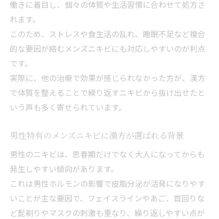
働きに着目し、個々の体質や生活習慣に合わせて処方さ
方
れます。
体質別に見るメンズニキビ漢方活用のコツ
このため、ストレスや食生活の乱れ、睡眠不足など複合
メンズニキビ改善に役立つ漢方薬の飲み方
的な要因が絡むメンズニキビにも対応しやすいのが利点
解説
です。
実際に、他の治療で効果が感じられなかった方が、漢方
症状に合わせた漢方活用で大人ニキビ対策
で体質を整えることで繰り返すニキビから抜け出せたと
漢方でメンズニキビを根本からケアする方
いう声も多く寄せられています。
法
ホルモンバランス調整で素肌を変える体験
男性特有のメンズニキビに漢方が選ばれる背景
メンズニキビに重要なホルモンバランス調
男性のニキビは、思春期だけでなく大人になってからも
整法
発生しやすい傾向があります。
ホルモンとメンズニキビの密接な関係を解
これは男性ホルモンの影響で皮脂分泌が活発になりやす
説
いことが主な要因で、フェイスラインやあご、首回りな
体質改善でホルモンバランスを整える漢方
ど髭剃りやマスクの刺激も重なり、繰り返しやすい点が