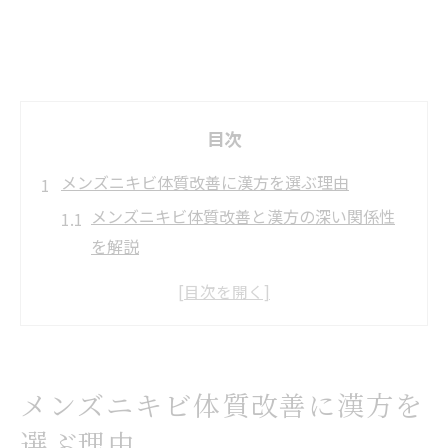
目次
メンズニキビ体質改善に漢方を選ぶ理由
メンズニキビ体質改善と漢方の深い関係性
を解説
男性特有のメンズニキビに漢方が選ばれる
背景
体質から整えるメンズニキビ改善の漢方効
果
メンズニキビ体質改善に漢方を
繰り返すメンズニキビに体質改善が必要な
選ぶ理由
理由