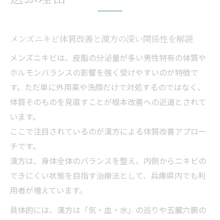
漢方でメンズニキビの根本ケアを目指すポ
イント
メンズニキビ体質改善と漢方の深い関係性を解説
兵庫県で始める根本療法の新提案
メンズニキビは、皮脂の分泌量が多い男性特有の体質や
兵庫県で受けられるメンズニキビ根本治療
ホルモンバランスの影響を強く受けやすいのが特徴で
の流れ
す。ただ単に外用薬や洗顔だけで対処するのではなく、
体質改善を叶える兵庫県の漢方療法の特徴
体質そのものを見直すことが根本改善への近道とされて
とは
います。
兵庫県で広がるメンズニキビ漢方アプロー
ここで注目されているのが漢方による体質改善アプロー
チ
チです。
実践派も納得の兵庫県メンズニキビ改善法
漢方は、身体全体のバランスを整え、内側からニキビの
兵庫県で始める漢方による体質見直しの方
できにくい状態を目指す治療法として、兵庫県内でも利
法
用者が増えています。
大人ニキビを支える漢方の効果的活用法
具体的には、漢方は「気・血・水」の巡りや五臓六腑の
大人メンズニキビに効果的な漢方薬の選び