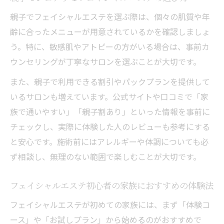
活用術
親子でフェイシャルエステを選ぶ際は、個々の肌質や年
家族に人気のフェイシャルエステ紹介割引
齢に合ったメニューが用意されているかを確認しましょ
とは
う。特に、敏感肌やアトピーの方がいる場合は、事前カ
ウンセリングが丁寧なサロンを選ぶことが大切です。
美容デーに最適なフェイシャルエステ特典
選び
また、親子で利用できる割引やパックプランを提供して
家族みんなで楽しめるフェイシャルエステ
いるサロンも増えています。公式サイトや口コミで「家
の予約法
族で通いやすい」「親子割あり」といった情報を事前に
チェックし、実際に体験した人のレビューも参考にする
エステの初回体験と家族で安心できる選び方
と安心です。施術前にはアレルギーや体調についても必
フェイシャルエステ初回体験の不安解消ポ
ず相談し、無理のない範囲で楽しむことが大切です。
イント
家族で安心して選べるフェイシャルエステ
フェイシャルエステ初心者の家族におすすめの体験法
の特徴
フェイシャルエステが初めての家族には、まず「体験コ
初回荒らしを避けるためのフェイシャルエ
ース」や「お試しプラン」から始めるのがおすすめで
ステ選び方