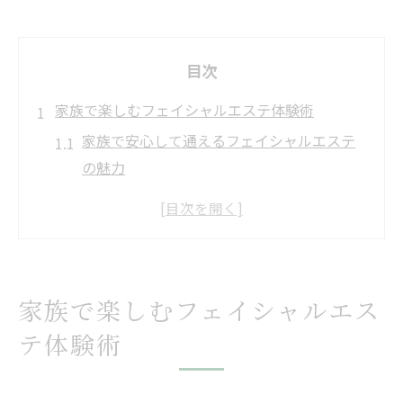
目次
家族で楽しむフェイシャルエステ体験術
家族で安心して通えるフェイシャルエステ
の魅力
フェイシャルエステ体験で家族の絆が深ま
る理由
親子でシェアするフェイシャルエステの選
び方
家族で楽しむフェイシャルエス
フェイシャルエステ初心者の家族におすす
テ体験術
めの体験法
家族一緒に受けるフェイシャルエステのメ
リットとは