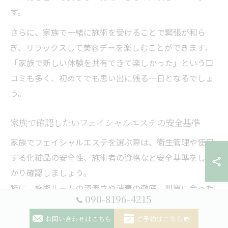
す。
さらに、家族で一緒に施術を受けることで緊張が和ら
ぎ、リラックスして美容デーを楽しむことができます。
「家族で新しい体験を共有できて楽しかった」という口
コミも多く、初めてでも思い出に残る一日となるでしょ
う。
家族で確認したいフェイシャルエステの安全基準
家族でフェイシャルエステを選ぶ際は、衛生管理や使用
する化粧品の安全性、施術者の資格など安全基準をしっ
かり確認しましょう。
特に、施術ルームの清潔さや消毒の徹底、肌質に合った
090-8196-4215
低刺激な製品の使用は重要なポイントです。
お問い合わせはこちら
ご予約はこちら
また、エステティシャンが資格を持ち、定期的な研修を