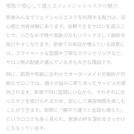
家族で安心して通えるフェイシャルエステの魅力
フェイシャルエステで親子時間が充実する秘訣
家族みんなでフェイシャルエステを利用する魅力は、安
親子で楽しむフェイシャルエステの過ごし
心感と共有体験にあります。信頼できるサロンを選ぶこ
方アイデア
とで、小さなお子様や高齢の方もリラックスして施術を
フェイシャルエステが親子コミュニケーシ
受けやすくなります。家族での来店が増えている背景に
ョンに最適な理由
は、プライベートな空間や丁寧なカウンセリングなど、
親子で安心できるフェイシャルエステの選
サロン側の配慮が進んでいる点も大きな理由です。
び方とは
特に、肌質や年齢に合わせたオーダーメイドの施術が可
親子エステ体験で得られるリラックス効果
能なサロンでは、個々の悩みに寄り添ったサービスが提
と満足度
供されます。家族で同じ空間にいながら、それぞれに合
家族向けフェイシャルエステの口コミ比較
ったケアを受けられるため、安心して美容時間を楽しむ
ポイント
ことができます。実際に「親子で通うと会話も増えた」
肌ケアなら家族一緒のフェイシャルエステが安
という口コミも多く見られ、家族の絆を深めるきっかけ
心
にもなっています。
家族で始める安心のフェイシャルエステ肌