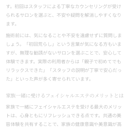
す。初回はスタッフによる丁寧なカウンセリングが受け
初心者でも安心な家族向けフェイシャルエ
られるサロンを選ぶと、不安や疑問を解消しやすくなり
ステ体験法
ます。
家族で確認したいフェイシャルエステの安
施術前には、気になることや不安を遠慮せずに質問しま
全基準
しょう。「初回荒らし」という言葉が気になる方もいま
フェイシャルエステを通じて家族の絆を深める
すが、無理な勧誘がないサロンを選ぶことで、安心して
コツ
体験できます。実際の利用者からは「親子で初めてでも
フェイシャルエステで家族のコミュニケー
リラックスできた」「スタッフの説明が丁寧で安心だっ
ションが向上
た」といった声が多く寄せられています。
家族行事としてのフェイシャルエステ活用
アイデア
家族一緒に受けるフェイシャルエステのメリットとは
フェイシャルエステ体験で伝えたい感謝と
家族で一緒にフェイシャルエステを受ける最大のメリッ
絆の大切さ
トは、心身ともにリフレッシュできる点です。共通の美
家族とのフェイシャルエステで得られる心
容体験を共有することで、家族の健康意識や美意識が高
の変化