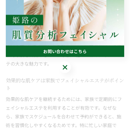
さらに、家族が一緒だと初回の不安も軽減されやすく、
リラックスした気持ちで施術を受けられます。実際に
「家族で通い始めてから、肌トラブルが減った」「悩み
を相談しやすくなった」といった体験談も多く寄せられ
ています。家族の絆を深めながら、美容意識の向上や健
お問い合わせはこちら
康的な肌を目指せるのが、家族一緒のフェイシャルエス
テの大きな魅力です。
お問い合わせはこちら
効果的な肌ケアは家族でフェイシャルエステがポイン
ト
効果的な肌ケアを継続するためには、家族で定期的にフ
ェイシャルエステを利用することが有効です。なぜな
ら、家族でスケジュールを合わせて予約ができると、施
術を習慣化しやすくなるためです。特に忙しい家庭で