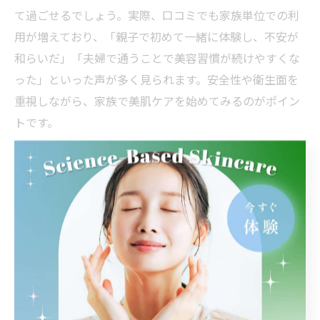
て過ごせるでしょう。実際、口コミでも家族単位での利
用が増えており、「親子で初めて一緒に体験し、不安が
和らいだ」「夫婦で通うことで美容習慣が続けやすくな
った」といった声が多く見られます。安全性や衛生面を
重視しながら、家族で美肌ケアを始めてみるのがポイン
トです。
家族一緒のフェイシャルエステが肌悩みに最適な理由
家族でフェイシャルエステを受けるメリットは、肌悩み
の共有と継続的なケア意識が高まる点にあります。例え
ば、親子や夫婦で同じ悩み（乾燥・毛穴・エイジングな
ど）を持っている場合、施術後の変化を一緒に確認でき
るため、効果を実感しやすくなります。また、日常生活
でもお互いにケア方法をシェアし合うことで、ホームケ
アの質も向上します。