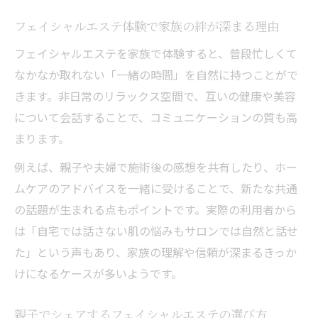
ケア法
フェイシャルエステ体験で家族の絆が深まる理由
家族一緒のフェイシャルエステが肌悩みに
フェイシャルエステを家族で体験すると、普段忙しくて
最適な理由
なかなか取れない「一緒の時間」を自然に持つことがで
効果的な肌ケアは家族でフェイシャルエス
きます。非日常のリラックス空間で、互いの健康や美容
テがポイント
について会話することで、コミュニケーションの質も高
家族と通うフェイシャルエステの安心サポ
まります。
ート体制
例えば、親子や夫婦で施術後の感想を共有したり、ホー
肌質に合わせた家族向けフェイシャルエス
ムケアのアドバイスを一緒に受けることで、新たな共通
テの選び方
の話題が生まれる点もポイントです。実際の利用者から
お得な特典を活用した家族向け美容デーのすす
は「自宅では話さない肌の悩みもサロンでは自然と話せ
め
た」という声もあり、家族の理解や信頼が深まるきっか
家族で使えるフェイシャルエステの割引特
けになるケースが多いようです。
典とは
親子でシェアするフェイシャルエステの選び方
フェイシャルエステのお得なキャンペーン