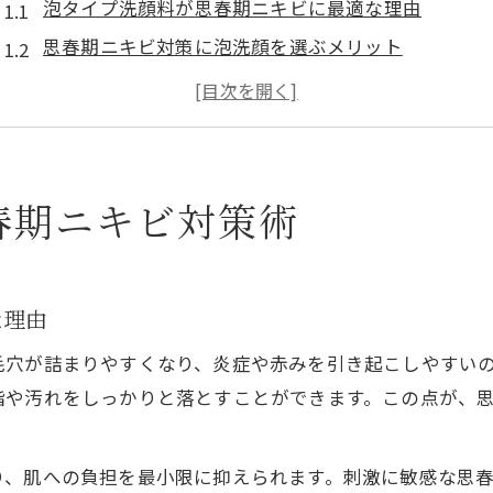
泡タイプ洗顔料が思春期ニキビに最適な理由
思春期ニキビ対策に泡洗顔を選ぶメリット
泡立ちの良い洗顔料は思春期ニキビに効果的か
ドラッグストアで買える泡洗顔料と選び方のコツ
思春期ニキビにおすすめの泡洗顔料の特徴
市販で手軽に続く思春期ニキビ洗顔法
春期ニキビ対策術
市販で選べる思春期ニキビ洗顔料の特徴と選び方
思春期ニキビ洗顔料を市販で続けるコツとポイント
な理由
人気の思春期ニキビ洗顔料は市販で揃うのか
ドラッグストアで手軽に入手できる洗顔料の魅力
毛穴が詰まりやすくなり、炎症や赤みを引き起こしやすい
市販の思春期ニキビ洗顔料ランキングの活用法
脂や汚れをしっかりと落とすことができます。この点が、
朝晩の洗顔が思春期ニキビに効く理由
朝晩洗顔が思春期ニキビ対策に欠かせない理由
り、肌への負担を最小限に抑えられます。刺激に敏感な思