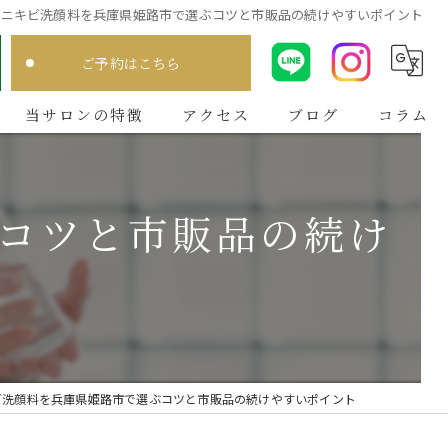
期ニキビ洗顔料を兵庫県姫路市で選ぶコツと市販品の続けやすいポイント
ご予約はこちら
当サロンの特徴
アクセス
ブログ
コラム
肌質分析
コツと市販品の続け
メンズ
ニキビ
毛穴
シミ
ビ洗顔料を兵庫県姫路市で選ぶコツと市販品の続けやすいポイント