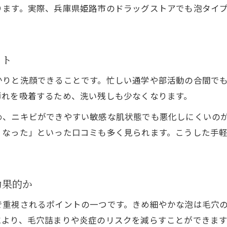
思春期ニキビのための正しい朝晩の洗顔習慣
ります。実際、兵庫県姫路市のドラッグストアでも泡タイ
洗顔回数と思春期ニキビの関係を徹底解説
朝晩の洗顔で思春期ニキビの悪化を防ぐ方法
ット
思春期ニキビにおすすめの洗顔タイミングとは
男女問わず選ばれる洗顔料の特徴とは
かりと洗顔できることです。忙しい通学や部活動の合間で
汚れを吸着するため、洗い残しも少なくなります。
男女問わず思春期ニキビ対策に選ばれる洗顔料
思春期ニキビに効果的な洗顔料の共通ポイント
め、ニキビができやすい敏感な肌状態でも悪化しにくいの
男子にも女子にも人気の洗顔料の特徴を解説
くなった」といった口コミも多く見られます。こうした手
思春期ニキビ洗顔料の選び方に男女差はあるか
性別を問わず使いやすい思春期ニキビ洗顔料おすす
効果的か
口コミで注目の思春期ニキビ洗顔料比較
口コミで人気の思春期ニキビ洗顔料は本当に効く？
で重視されるポイントの一つです。きめ細やかな泡は毛穴
により、毛穴詰まりや炎症のリスクを減らすことができます
思春期ニキビ洗顔料の口コミ比較と選び方の注意点