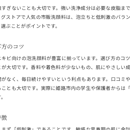
ランキングで話題の思春期ニキビ洗顔料を徹底分析
強すぎないことも大切です。強い洗浄成分は必要な皮脂ま
実際に使った人の思春期ニキビ洗顔料体験談
ッグストアで人気の市販洗顔料は、泡立ちと低刺激のバラ
て選ぶことがポイントです。
思春期ニキビ洗顔料口コミの信頼性と活用方法
ドラッグストアで見つかる続けやすい思春期ケア
び方のコツ
ドラッグストアで買える思春期ニキビ洗顔料の選び
思春期ニキビケアはドラッグストア洗顔料で続けや
ニキビ向けの泡洗顔料が豊富に揃っています。選び方のコ
とが大切です。香料や着色料が少ないもの、肌にやさしい
市販やドラッグストアで選ぶ思春期ニキビ洗顔料の
通学や部活動に忙しい時でも続けやすい洗顔料
間がなく、毎日続けやすいという利点もあります。口コミ
お問い合わせはこちら
お問い合わせはこちら
ドラッグストアの思春期ニキビ洗顔料ランキング活
ることも大切です。実際に姫路市内の学生や保護者からは
す。
特徴
、まず「低刺激」であることです。敏感な思春期の肌に余