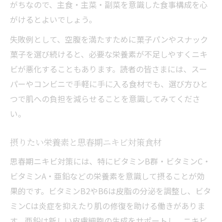
がちなので、主食・主菜・副菜を意識した食事構成を心
がけるとよいでしょう。
失敗例として、空腹を満たすために菓子パンやスナック
菓子を選び続けると、必要な栄養素が不足しやすくニキ
ビが悪化することもあります。読者の皆さまには、スー
パーやコンビニで手軽に手に入る食材でも、選び方ひと
つで肌への負担を減らせることを意識してみてくださ
い。
摂りたい栄養素と思春期ニキビ対策食材
思春期ニキビ対策には、特にビタミンB群・ビタミンC・
ビタミンA・亜鉛などの栄養素を意識して摂ることが効
果的です。ビタミンB2やB6は皮脂の分泌を調整し、ビタ
ミンCは炎症を抑えたり肌の修復を助ける働きがありま
す。亜鉛は新しい皮膚細胞の生成をサポートし、ニキビ