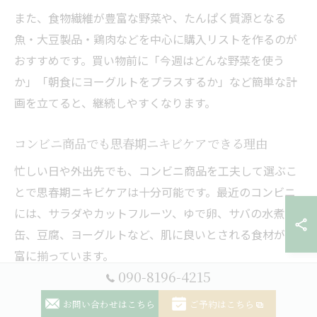
また、食物繊維が豊富な野菜や、たんぱく質源となる
魚・大豆製品・鶏肉などを中心に購入リストを作るのが
おすすめです。買い物前に「今週はどんな野菜を使う
か」「朝食にヨーグルトをプラスするか」など簡単な計
画を立てると、継続しやすくなります。
コンビニ商品でも思春期ニキビケアできる理由
忙しい日や外出先でも、コンビニ商品を工夫して選ぶこ
とで思春期ニキビケアは十分可能です。最近のコンビニ
には、サラダやカットフルーツ、ゆで卵、サバの水煮
缶、豆腐、ヨーグルトなど、肌に良いとされる食材が豊
富に揃っています。
090-8196-4215
たとえば、揚げ物や菓子パンではなく、野菜たっぷりの
サラダやおにぎり、納豆巻きなどを選ぶことで、皮脂分
お問い合わせはこちら
ご予約はこちら