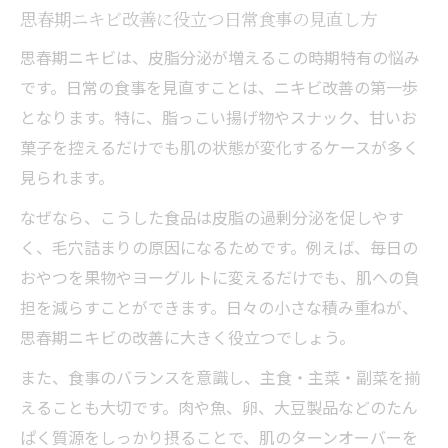
思春期ニキビにおすすめの食材選びのポイ
思春期ニキビ改善に役立つ日常食事の見直し方
ント
思春期ニキビは、皮脂分泌が増えるこの時期特有の悩み
摂りたい栄養素と思春期ニキビ対策食材
です。日常の食事を見直すことは、ニキビ改善の第一歩
思春期ニキビに控えたい食品とその理由
となります。特に、脂っこい揚げ物やスナック、甘いお
スーパーで見つかる思春期ニキビ向け食材
菓子を控えるだけでも肌の状態が変化するケースが多く
一覧
見られます。
思春期ニキビを悪化させやすい食品に注意
なぜなら、こうした食品は皮脂の過剰分泌を促しやす
思春期ニキビ対策に役立つ簡単レシピ集
く、毛穴詰まりの原因になるためです。例えば、毎日の
思春期ニキビに効く食事レシピで手軽に対
おやつを果物やヨーグルトに変えるだけでも、肌への負
策
担を減らすことができます。日々の小さな積み重ねが、
時短で作れる思春期ニキビ向けレシピ特集
思春期ニキビの改善に大きく役立つでしょう。
思春期ニキビ改善におすすめの朝ごはん例
また、食事のバランスを意識し、主食・主菜・副菜を揃
おやつや間食で思春期ニキビをサポート
えることも大切です。肉や魚、卵、大豆製品などのたん
お弁当にも使える思春期ニキビ対策メニュ
ぱく質源をしっかり摂ることで、肌のターンオーバーを