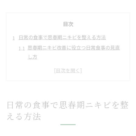
目次
日常の食事で思春期ニキビを整える方法
思春期ニキビ改善に役立つ日常食事の見直
し方
思春期ニキビに効く食べ物の選び方とコツ
毎日の食事でできる思春期ニキビ対策ポイ
ント
思春期ニキビを意識した献立の工夫とは
日常の食事で思春期ニキビを整
コンビニやスーパー活用で思春期ニキビ予
える方法
防
摂りたい食材と避けるべき食品一覧