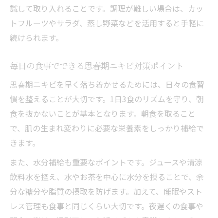
識して取り入れることです。調理が難しい場合は、カッ
スーパーで選ぶ思春期ニキビ向け食品リス
トフルーツやサラダ、蒸し野菜などを活用すると手軽に
ト
続けられます。
思春期ニキビを意識した買い物のポイント
コンビニ商品でも思春期ニキビケアできる
毎日の食事でできる思春期ニキビ対策ポイント
理由
思春期ニキビを早く落ち着かせるためには、日々の食習
日常に取り入れる思春期ニキビ予防の食材
慣を整えることが大切です。1日3食のリズムを守り、朝
続けやすい思春期ニキビ食事法まとめ
食を抜かないことが基本となります。朝食を取ること
思春期ニキビケアに役立つ続けやすい食事
で、肌の生まれ変わりに必要な栄養素をしっかり補給で
法
きます。
毎日続ける思春期ニキビ改善のコツと工夫
また、水分補給も重要なポイントです。ジュースや清涼
思春期ニキビ予防を食事で無理なく継続す
飲料水を控え、水やお茶を中心に水分を摂ることで、余
る方法
分な糖分や脂質の摂取を防げます。加えて、睡眠やスト
習慣化しやすい思春期ニキビ対策の食事例
レス管理も食事と同じくらい大切です。夜遅くの食事や
思春期ニキビを落ち着かせる食事法のまと