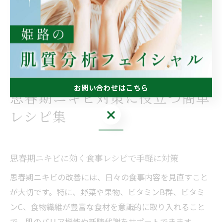
た週は肌の調子が良かった」といった実感の声も多く寄
せられています。食生活の見直しはすぐに結果が出るわ
けではありませんが、継続することで少しずつ肌質改善
につながるため、焦らず実践してみてください。
お問い合わせはこちら
思春期ニキビ対策に役立つ簡単
レシピ集
お問い合わせはこちら
思春期ニキビに効く食事レシピで手軽に対策
思春期ニキビの改善には、日々の食事内容を見直すこと
が大切です。特に、野菜や果物、ビタミンB群、ビタミ
ンC、食物繊維が豊富な食材を意識的に取り入れること
で、肌のバリア機能や新陳代謝をサポートできます。