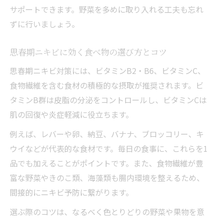
ー
サポートできます。野菜を多めに取り入れる工夫も忘れ
フルーツで始める肌ケア習慣のススメ
ずに行いましょう。
思春期ニキビに効くフルーツと選び方のコ
思春期ニキビに効く食べ物の選び方とコツ
ツ
思春期ニキビ対策には、ビタミンB2・B6、ビタミンC、
旬のフルーツで思春期ニキビケアを楽しも
食物繊維を含む食材の積極的な摂取が推奨されます。ビ
う
タミンB群は皮脂の分泌をコントロールし、ビタミンCは
フルーツを使った思春期ニキビ対策レシピ
肌の回復や炎症軽減に役立ちます。
朝食やおやつで思春期ニキビ予防にフルー
ツ活用
例えば、レバーや卵、納豆、バナナ、ブロッコリー、キ
ウイなどが代表的な食材です。毎日の食事に、これらを1
スーパーで手に入る思春期ニキビ向けフル
品でも加えることがポイントです。また、食物繊維が豊
ーツ
富な野菜やきのこ類、海藻類も腸内環境を整えるため、
スーパーで買えるニキビ改善の秘訣
間接的にニキビ予防に繋がります。
思春期ニキビ対策はスーパーの食材で手軽
選ぶ際のコツは、なるべく色とりどりの野菜や果物を意
に