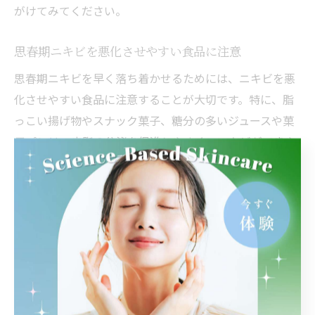
がけてみてください。
思春期ニキビを悪化させやすい食品に注意
思春期ニキビを早く落ち着かせるためには、ニキビを悪
化させやすい食品に注意することが大切です。特に、脂
っこい揚げ物やスナック菓子、糖分の多いジュースや菓
子パンは、皮脂の分泌を促進しやすく、ニキビができや
すい状態をつくってしまいます。
一方で、毎日すべてを我慢するのはストレスになりがち
なので、「週に1回だけ」「ご褒美に少量だけ」といった
ルールを設けて無理なく続ける工夫も必要です。大切な
のは、バランスを意識しながら楽しみも残す食事スタイ
ルです。
実際に、思春期ニキビで悩む方の中には「揚げ物を控え